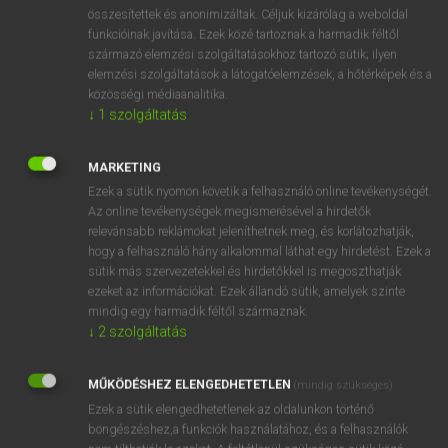
⚲ suba
keresése szótárainkban
összesítettek és anonimizáltak. Céljuk kizárólag a weboldal
funkcióinak javítása. Ezek közé tartoznak a harmadik féltől
származó elemzési szolgáltatásokhoz tartozó sütik; ilyen
elemzési szolgáltatások a látogatóelemzések, a hőtérképek és a
közösségi médiaanalitika.
DÍJMENTES ANGOL SZÓTÁR
↓
1
szolgáltatás
suave
MARKETING
suavity
Ezek a sütik nyomon követik a felhasználó online tevékenységét.
sub
Az online tevékenységek megismerésével a hirdetők
relevánsabb reklámokat jeleníthetnek meg, és korlátozhatják,
sub-
hogy a felhasználó hány alkalommal láthat egy hirdetést. Ezek a
suba
sütik más szervezetekkel és hirdetőkkel is megoszthatják
ezeket az információkat. Ezek állandó sütik, amelyek szinte
subacid
mindig egy harmadik féltől származnak.
subagency
↓
2
szolgáltatás
subalpine
MŰKÖDÉSHEZ ELENGEDHETETLEN
(mindig szükséges)
subaltern
Ezek a sütik elengedhetetlenek az oldalunkon történő
böngészéshez,a funkciók használatához, és a felhasználók