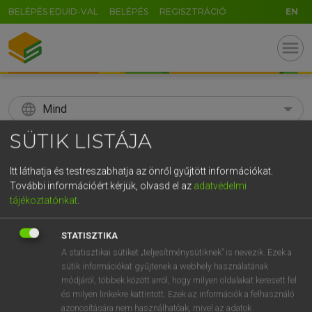
BELÉPÉS EDUID-VAL
BELÉPÉS
REGISZTRÁCIÓ
EN
menu
language
Mind
SÜTIK LISTÁJA
search
GR
Itt láthatja és testreszabhatja az önről gyűjtött információkat.
KERESÉS
További információért kérjük, olvasd el az
adatvédelmi
5
6
7
8
9
ö
ü
ó
tájékoztatónkat
.
r
t
z
u
i
o
p
ő
ú
Díjmentes angol szótár
STATISZTIKA
g
h
j
k
l
é
á
ű
Ω
A statisztikai sütiket „teljesítménysütiknek” is nevezik. Ezek a
fn
suba
sheepskin
sütik információkat gyűjtenek a webhely használatának
v
b
n
m
,
.
-
AltGr
módjáról, többek között arról, hogy milyen oldalakat keresett fel
és milyen linkekre kattintott. Ezek az információk a felhasználó
azonosítására nem használhatóak, mivel az adatok