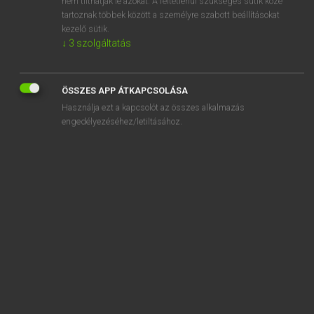
nem tilthatják le azokat. A feltétlenül szükséges sütik közé
tartoznak többek között a személyre szabott beállításokat
kezelő sütik.
SZOTAR.NET APPLIKÁCIÓ
↓
3
szolgáltatás
MICROSOFT OFFICE BŐVÍTMÉNY
BEÉPÜLŐ SZÓTÁRMODUL
ÖSSZES APP ÁTKAPCSOLÁSA
ONLINE NYELVVIZSGA
Használja ezt a kapcsolót az összes alkalmazás
engedélyezéséhez/letiltásához.
EGYÉNI FELHASZNÁLÓKNAK
TANULÓKNAK
OKTATÁSI INTÉZMÉNYEKNEK
VÁLLALATI MEGOLDÁSOK
SÚGÓ
RÓLUNK
ELÉRHETŐSÉG
SÜTI BEÁLLÍTÁSOK