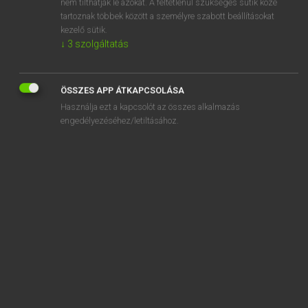
nem tilthatják le azokat. A feltétlenül szükséges sütik közé
tartoznak többek között a személyre szabott beállításokat
kezelő sütik.
↓
3
szolgáltatás
SZOTAR.NET APPLIKÁCIÓ
MICROSOFT OFFICE BŐVÍTMÉNY
ÖSSZES APP ÁTKAPCSOLÁSA
BEÉPÜLŐ SZÓTÁRMODUL
Használja ezt a kapcsolót az összes alkalmazás
ONLINE NYELVVIZSGA
engedélyezéséhez/letiltásához.
EGYÉNI FELHASZNÁLÓKNAK
TANULÓKNAK
OKTATÁSI INTÉZMÉNYEKNEK
VÁLLALATI MEGOLDÁSOK
SÚGÓ
RÓLUNK
ELÉRHETŐSÉG
SÜTI BEÁLLÍTÁSOK