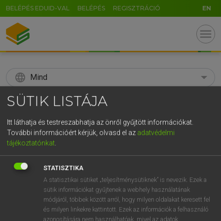
BELÉPÉS EDUID-VAL
BELÉPÉS
REGISZTRÁCIÓ
EN
menu
language
Mind
SÜTIK LISTÁJA
search
GR
Itt láthatja és testreszabhatja az önről gyűjtött információkat.
KERESÉS
További információért kérjük, olvasd el az
adatvédelmi
5
6
7
8
9
ö
ü
ó
tájékoztatónkat
.
r
t
z
u
i
o
p
ő
ú
Díjmentes angol szótár
STATISZTIKA
g
h
j
k
l
é
á
ű
Ω
A statisztikai sütiket „teljesítménysütiknek” is nevezik. Ezek a
mn
subacid
savanykás
sütik információkat gyűjtenek a webhely használatának
v
b
n
m
,
.
-
AltGr
kesernyés
módjáról, többek között arról, hogy milyen oldalakat keresett fel
és milyen linkekre kattintott. Ezek az információk a felhasználó
azonosítására nem használhatóak, mivel az adatok