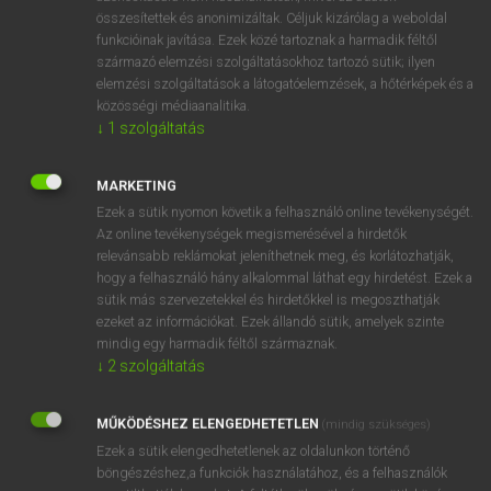
összesítettek és anonimizáltak. Céljuk kizárólag a weboldal
⚲ subacid
keresése szótárainkban
funkcióinak javítása. Ezek közé tartoznak a harmadik féltől
származó elemzési szolgáltatásokhoz tartozó sütik; ilyen
elemzési szolgáltatások a látogatóelemzések, a hőtérképek és a
közösségi médiaanalitika.
↓
1
szolgáltatás
DÍJMENTES ANGOL SZÓTÁR
suavity
MARKETING
Ezek a sütik nyomon követik a felhasználó online tevékenységét.
sub
Az online tevékenységek megismerésével a hirdetők
sub-
relevánsabb reklámokat jeleníthetnek meg, és korlátozhatják,
hogy a felhasználó hány alkalommal láthat egy hirdetést. Ezek a
suba
sütik más szervezetekkel és hirdetőkkel is megoszthatják
ezeket az információkat. Ezek állandó sütik, amelyek szinte
subacid
mindig egy harmadik féltől származnak.
subagency
↓
2
szolgáltatás
subalpine
MŰKÖDÉSHEZ ELENGEDHETETLEN
(mindig szükséges)
subaltern
Ezek a sütik elengedhetetlenek az oldalunkon történő
subantarctic
böngészéshez,a funkciók használatához, és a felhasználók