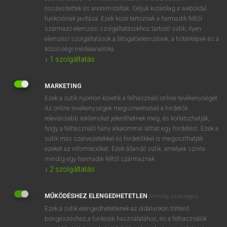
összesítettek és anonimizáltak. Céljuk kizárólag a weboldal
⚲ subagency
keresése szótárainkban
funkcióinak javítása. Ezek közé tartoznak a harmadik féltől
származó elemzési szolgáltatásokhoz tartozó sütik; ilyen
elemzési szolgáltatások a látogatóelemzések, a hőtérképek és a
közösségi médiaanalitika.
↓
1
szolgáltatás
DÍJMENTES ANGOL SZÓTÁR
sub
MARKETING
Ezek a sütik nyomon követik a felhasználó online tevékenységét.
sub-
Az online tevékenységek megismerésével a hirdetők
suba
relevánsabb reklámokat jeleníthetnek meg, és korlátozhatják,
hogy a felhasználó hány alkalommal láthat egy hirdetést. Ezek a
subacid
sütik más szervezetekkel és hirdetőkkel is megoszthatják
ezeket az információkat. Ezek állandó sütik, amelyek szinte
subagency
mindig egy harmadik féltől származnak.
subalpine
↓
2
szolgáltatás
subaltern
MŰKÖDÉSHEZ ELENGEDHETETLEN
(mindig szükséges)
subantarctic
Ezek a sütik elengedhetetlenek az oldalunkon történő
sub-aqua
böngészéshez,a funkciók használatához, és a felhasználók