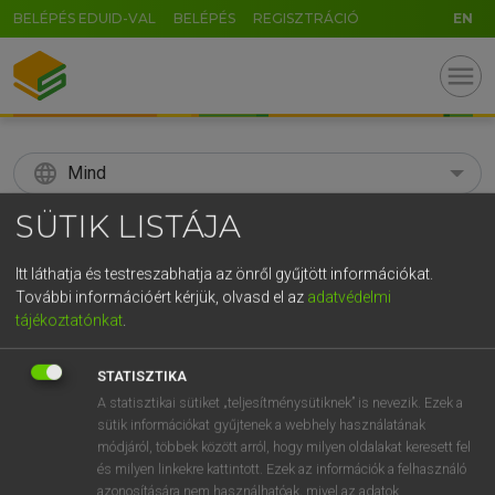
BELÉPÉS EDUID-VAL
BELÉPÉS
REGISZTRÁCIÓ
EN
menu
language
Mind
SÜTIK LISTÁJA
search
GR
Itt láthatja és testreszabhatja az önről gyűjtött információkat.
KERESÉS
További információért kérjük, olvasd el az
adatvédelmi
5
6
7
8
9
ö
ü
ó
tájékoztatónkat
.
r
t
z
u
i
o
p
ő
ú
Díjmentes angol szótár
STATISZTIKA
g
h
j
k
l
é
á
ű
Ω
A statisztikai sütiket „teljesítménysütiknek” is nevezik. Ezek a
fn
subagency
fiókügynökség
sütik információkat gyűjtenek a webhely használatának
v
b
n
m
,
.
-
AltGr
alügynökség
módjáról, többek között arról, hogy milyen oldalakat keresett fel
és milyen linkekre kattintott. Ezek az információk a felhasználó
azonosítására nem használhatóak, mivel az adatok