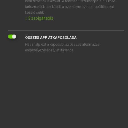
nem tilthatják le azokat. A feltétlenül szükséges sütik közé
tartoznak többek között a személyre szabott beállításokat
kezelő sütik.
↓
3
szolgáltatás
SZOTAR.NET APPLIKÁCIÓ
MICROSOFT OFFICE BŐVÍTMÉNY
ÖSSZES APP ÁTKAPCSOLÁSA
BEÉPÜLŐ SZÓTÁRMODUL
Használja ezt a kapcsolót az összes alkalmazás
ONLINE NYELVVIZSGA
engedélyezéséhez/letiltásához.
EGYÉNI FELHASZNÁLÓKNAK
TANULÓKNAK
OKTATÁSI INTÉZMÉNYEKNEK
VÁLLALATI MEGOLDÁSOK
SÚGÓ
RÓLUNK
ELÉRHETŐSÉG
SÜTI BEÁLLÍTÁSOK