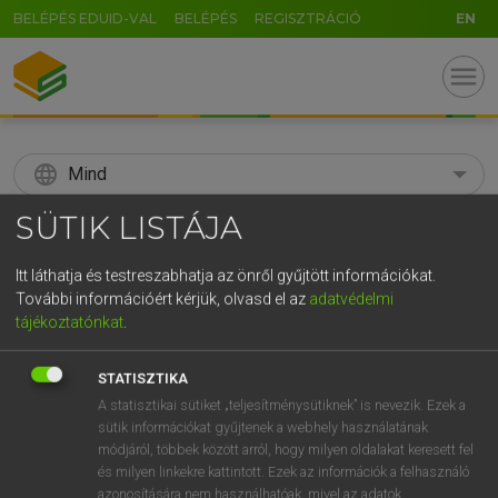
BELÉPÉS EDUID-VAL
BELÉPÉS
REGISZTRÁCIÓ
EN
menu
language
Mind
SÜTIK LISTÁJA
search
GR
Itt láthatja és testreszabhatja az önről gyűjtött információkat.
KERESÉS
További információért kérjük, olvasd el az
adatvédelmi
5
6
7
8
9
ö
ü
ó
tájékoztatónkat
.
r
t
z
u
i
o
p
ő
ú
Díjmentes angol szótár
STATISZTIKA
g
h
j
k
l
é
á
ű
Ω
A statisztikai sütiket „teljesítménysütiknek” is nevezik. Ezek a
fn
állótőke
fixed capital
sütik információkat gyűjtenek a webhely használatának
v
b
n
m
,
.
-
AltGr
capital assets
módjáról, többek között arról, hogy milyen oldalakat keresett fel
és milyen linkekre kattintott. Ezek az információk a felhasználó
azonosítására nem használhatóak, mivel az adatok