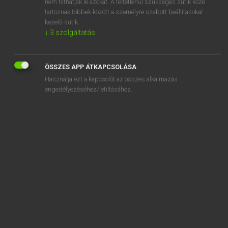
nem tilthatják le azokat. A feltétlenül szükséges sütik közé
tartoznak többek között a személyre szabott beállításokat
kezelő sütik.
↓
3
szolgáltatás
SZOTAR.NET APPLIKÁCIÓ
MICROSOFT OFFICE BŐVÍTMÉNY
ÖSSZES APP ÁTKAPCSOLÁSA
BEÉPÜLŐ SZÓTÁRMODUL
Használja ezt a kapcsolót az összes alkalmazás
ONLINE NYELVVIZSGA
engedélyezéséhez/letiltásához.
EGYÉNI FELHASZNÁLÓKNAK
TANULÓKNAK
OKTATÁSI INTÉZMÉNYEKNEK
VÁLLALATI MEGOLDÁSOK
SÚGÓ
RÓLUNK
ELÉRHETŐSÉG
SÜTI BEÁLLÍTÁSOK