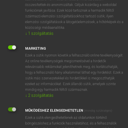
összesítettek és anonimizáltak. Céljuk kizárólag a weboldal
⚲ állótőke
keresése szótárainkban
funkcióinak javítása. Ezek közé tartoznak a harmadik féltől
származó elemzési szolgáltatásokhoz tartozó sütik; ilyen
elemzési szolgáltatások a látogatóelemzések, a hőtérképek és a
közösségi médiaanalitika.
↓
1
szolgáltatás
DÍJMENTES ANGOL SZÓTÁR
állórajt
MARKETING
Ezek a sütik nyomon követik a felhasználó online tevékenységét.
állórész
Az online tevékenységek megismerésével a hirdetők
allot
relevánsabb reklámokat jeleníthetnek meg, és korlátozhatják,
hogy a felhasználó hány alkalommal láthat egy hirdetést. Ezek a
allotment
sütik más szervezetekkel és hirdetőkkel is megoszthatják
ezeket az információkat. Ezek állandó sütik, amelyek szinte
állótőke
mindig egy harmadik féltől származnak.
allotrope
↓
2
szolgáltatás
allotropy
MŰKÖDÉSHEZ ELENGEDHETETLEN
(mindig szükséges)
állott
Ezek a sütik elengedhetetlenek az oldalunkon történő
allottee
böngészéshez,a funkciók használatához, és a felhasználók