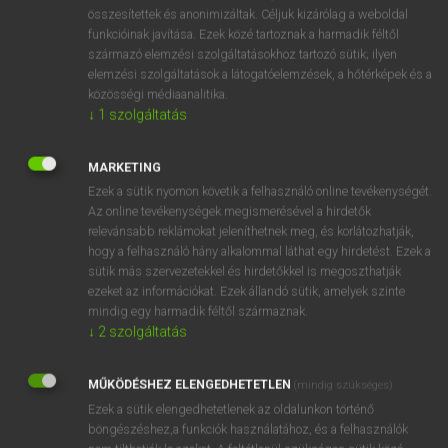
⚲ állórajt
keresése szótárainkban
összesítettek és anonimizáltak. Céljuk kizárólag a weboldal
funkcióinak javítása. Ezek közé tartoznak a harmadik féltől
származó elemzési szolgáltatásokhoz tartozó sütik; ilyen
elemzési szolgáltatások a látogatóelemzések, a hőtérképek és a
közösségi médiaanalitika.
DÍJMENTES ANGOL SZÓTÁR
↓
1
szolgáltatás
állónaptár
MARKETING
állóóra
Ezek a sütik nyomon követik a felhasználó online tevékenységét.
allopath
Az online tevékenységek megismerésével a hirdetők
relevánsabb reklámokat jeleníthetnek meg, és korlátozhatják,
allophone
hogy a felhasználó hány alkalommal láthat egy hirdetést. Ezek a
állórajt
sütik más szervezetekkel és hirdetőkkel is megoszthatják
ezeket az információkat. Ezek állandó sütik, amelyek szinte
állórész
mindig egy harmadik féltől származnak.
allot
↓
2
szolgáltatás
allotment
MŰKÖDÉSHEZ ELENGEDHETETLEN
(mindig szükséges)
állótőke
Ezek a sütik elengedhetetlenek az oldalunkon történő
böngészéshez,a funkciók használatához, és a felhasználók