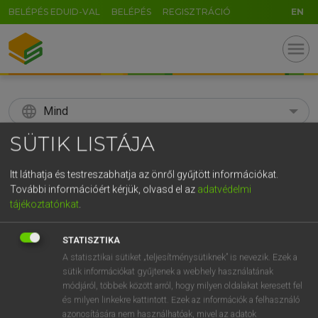
BELÉPÉS EDUID-VAL
BELÉPÉS
REGISZTRÁCIÓ
EN
menu
language
Mind
SÜTIK LISTÁJA
search
GR
Itt láthatja és testreszabhatja az önről gyűjtött információkat.
KERESÉS
További információért kérjük, olvasd el az
adatvédelmi
5
6
7
8
9
ö
ü
ó
tájékoztatónkat
.
r
t
z
u
i
o
p
ő
ú
Díjmentes angol szótár
STATISZTIKA
g
h
j
k
l
é
á
ű
Ω
A statisztikai sütiket „teljesítménysütiknek” is nevezik. Ezek a
fn
állórajt
standing start
sütik információkat gyűjtenek a webhely használatának
v
b
n
m
,
.
-
AltGr
módjáról, többek között arról, hogy milyen oldalakat keresett fel
és milyen linkekre kattintott. Ezek az információk a felhasználó
azonosítására nem használhatóak, mivel az adatok