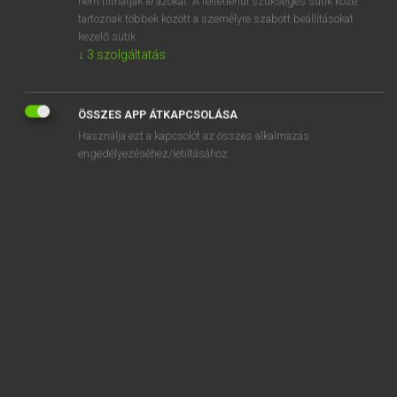
nem tilthatják le azokat. A feltétlenül szükséges sütik közé
tartoznak többek között a személyre szabott beállításokat
kezelő sütik.
SZOTAR.NET APPLIKÁCIÓ
↓
3
szolgáltatás
MICROSOFT OFFICE BŐVÍTMÉNY
BEÉPÜLŐ SZÓTÁRMODUL
ÖSSZES APP ÁTKAPCSOLÁSA
ONLINE NYELVVIZSGA
Használja ezt a kapcsolót az összes alkalmazás
engedélyezéséhez/letiltásához.
EGYÉNI FELHASZNÁLÓKNAK
TANULÓKNAK
OKTATÁSI INTÉZMÉNYEKNEK
VÁLLALATI MEGOLDÁSOK
SÚGÓ
RÓLUNK
ELÉRHETŐSÉG
SÜTI BEÁLLÍTÁSOK