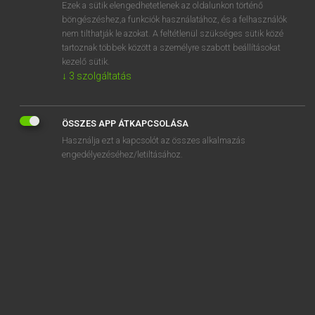
Ezek a sütik elengedhetetlenek az oldalunkon történő
böngészéshez,a funkciók használatához, és a felhasználók
nem tilthatják le azokat. A feltétlenül szükséges sütik közé
Magay Tamás
tartoznak többek között a személyre szabott beállításokat
MAGYAR−ANGOL SZÓTÁR
kezelő sütik.
↓
3
szolgáltatás
Kapcsolódó anyagok
megalakítás
ÖSSZES APP ÁTKAPCSOLÁSA
megalakul
Használja ezt a kapcsolót az összes alkalmazás
megalakulás
engedélyezéséhez/letiltásához.
megalapít
megalapoz
megalapozatlan
megalapozott
megaláz
megalázás