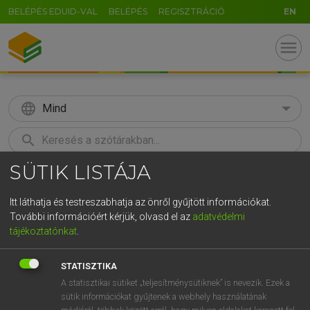
BELÉPÉS EDUID-VAL
BELÉPÉS
REGISZTRÁCIÓ
EN
menu
language
Mind
search
SÜTIK LISTÁJA
GR
KERESÉS
5
6
7
8
9
ö
ü
ó
Itt láthatja és testreszabhatja az önről gyűjtött információkat.
További információért kérjük, olvasd el az
adatvédelmi
r
t
z
u
i
o
p
ő
ú
MAGAY TAMÁS
tájékoztatónkat
.
Magyar−angol szótár
g
h
j
k
l
é
á
ű
Ω
STATISZTIKA
v
b
n
m
,
.
-
AltGr
A statisztikai sütiket „teljesítménysütiknek” is nevezik. Ezek a
sütik információkat gyűjtenek a webhely használatának