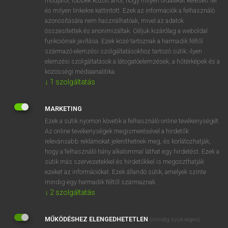
módjáról, többek között arról, hogy milyen oldalakat keresett fel
és milyen linkekre kattintott. Ezek az információk a felhasználó
VAN ELŐFIZETÉSED?
azonosítására nem használhatóak, mivel az adatok
összesítettek és anonimizáltak. Céljuk kizárólag a weboldal
Van előfizetésem a teljes szócikk megtekintéséhez.
funkcióinak javítása. Ezek közé tartoznak a harmadik féltől
származó elemzési szolgáltatásokhoz tartozó sütik; ilyen
BELÉPÉS
elemzési szolgáltatások a látogatóelemzések, a hőtérképek és a
közösségi médiaanalitika.
↓
1
szolgáltatás
MARKETING
Ezek a sütik nyomon követik a felhasználó online tevékenységét.
Az online tevékenységek megismerésével a hirdetők
NINCS ELŐFIZETÉSED?
relevánsabb reklámokat jeleníthetnek meg, és korlátozhatják,
Nincs regisztrációm és előfizetésem. A szótár 2 órás,
hogy a felhasználó hány alkalommal láthat egy hirdetést. Ezek a
díjmentes próbaverziójának elindításához regisztrálok és
sütik más szervezetekkel és hirdetőkkel is megoszthatják
belépek
.
ezeket az információkat. Ezek állandó sütik, amelyek szinte
mindig egy harmadik féltől származnak.
↓
2
szolgáltatás
REGISZTRÁCIÓ
MŰKÖDÉSHEZ ELENGEDHETETLEN
(mindig szükséges)