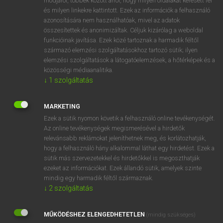
módjáról, többek között arról, hogy milyen oldalakat keresett fel
és milyen linkekre kattintott. Ezek az információk a felhasználó
VAN ELŐFIZETÉSED?
azonosítására nem használhatóak, mivel az adatok
összesítettek és anonimizáltak. Céljuk kizárólag a weboldal
Van előfizetésem a teljes szócikk megtekintéséhez.
funkcióinak javítása. Ezek közé tartoznak a harmadik féltől
származó elemzési szolgáltatásokhoz tartozó sütik; ilyen
BELÉPÉS
elemzési szolgáltatások a látogatóelemzések, a hőtérképek és a
közösségi médiaanalitika.
↓
1
szolgáltatás
MARKETING
Ezek a sütik nyomon követik a felhasználó online tevékenységét.
Az online tevékenységek megismerésével a hirdetők
NINCS ELŐFIZETÉSED?
relevánsabb reklámokat jeleníthetnek meg, és korlátozhatják,
Nincs regisztrációm és előfizetésem. A szótár 2 órás,
hogy a felhasználó hány alkalommal láthat egy hirdetést. Ezek a
díjmentes próbaverziójának elindításához regisztrálok és
sütik más szervezetekkel és hirdetőkkel is megoszthatják
belépek
.
ezeket az információkat. Ezek állandó sütik, amelyek szinte
mindig egy harmadik féltől származnak.
↓
2
szolgáltatás
REGISZTRÁCIÓ
MŰKÖDÉSHEZ ELENGEDHETETLEN
(mindig szükséges)