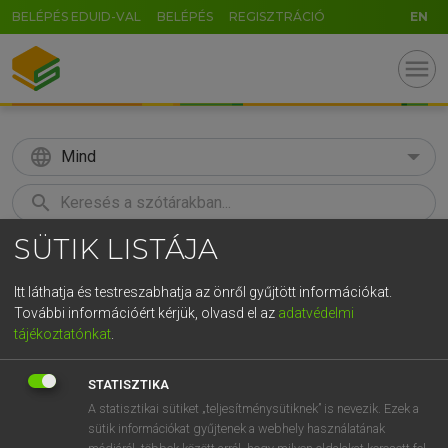
BELÉPÉS EDUID-VAL
BELÉPÉS
REGISZTRÁCIÓ
EN
menu
language
Mind
search
SÜTIK LISTÁJA
GR
KERESÉS
5
6
7
8
9
ö
ü
ó
Itt láthatja és testreszabhatja az önről gyűjtött információkat.
További információért kérjük, olvasd el az
adatvédelmi
r
t
z
u
i
o
p
ő
ú
MAGAY TAMÁS
tájékoztatónkat
.
Magyar−angol szótár
g
h
j
k
l
é
á
ű
Ω
STATISZTIKA
v
b
n
m
,
.
-
AltGr
A statisztikai sütiket „teljesítménysütiknek” is nevezik. Ezek a
sütik információkat gyűjtenek a webhely használatának