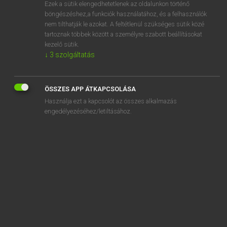
Ezek a sütik elengedhetetlenek az oldalunkon történő
böngészéshez,a funkciók használatához, és a felhasználók
nem tilthatják le azokat. A feltétlenül szükséges sütik közé
Magay Tamás
tartoznak többek között a személyre szabott beállításokat
MAGYAR−ANGOL SZÓTÁR
kezelő sütik.
↓
3
szolgáltatás
Kapcsolódó anyagok
megakadályoz
ÖSSZES APP ÁTKAPCSOLÁSA
megakaszt
Használja ezt a kapcsolót az összes alkalmazás
megalakít
engedélyezéséhez/letiltásához.
megalakítás
megalakul
megalakulás
megalapít
megalapoz
megalapozatlan