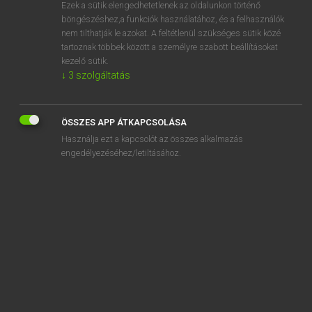
Ezek a sütik elengedhetetlenek az oldalunkon történő
böngészéshez,a funkciók használatához, és a felhasználók
nem tilthatják le azokat. A feltétlenül szükséges sütik közé
Magay Tamás
tartoznak többek között a személyre szabott beállításokat
MAGYAR−ANGOL SZÓTÁR
kezelő sütik.
↓
3
szolgáltatás
Kapcsolódó anyagok
megalakít
ÖSSZES APP ÁTKAPCSOLÁSA
megalakítás
Használja ezt a kapcsolót az összes alkalmazás
megalakul
engedélyezéséhez/letiltásához.
megalakulás
megalapít
megalapoz
megalapozatlan
megalapozott
megaláz