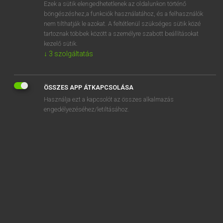
Ezek a sütik elengedhetetlenek az oldalunkon történő
böngészéshez,a funkciók használatához, és a felhasználók
nem tilthatják le azokat. A feltétlenül szükséges sütik közé
Magay Tamás
tartoznak többek között a személyre szabott beállításokat
MAGYAR−ANGOL SZÓTÁR
kezelő sütik.
↓
3
szolgáltatás
Kapcsolódó anyagok
földbérlő
ÖSSZES APP ÁTKAPCSOLÁSA
földbirtok
Használja ezt a kapcsolót az összes alkalmazás
földbirtokos
engedélyezéséhez/letiltásához.
földbirtokreform
földcsuszamlás
földdarab
földel
földelés
földes