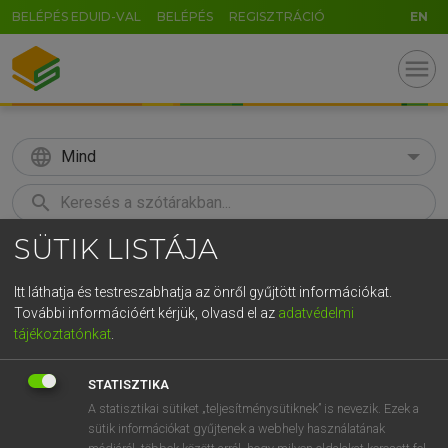
BELÉPÉS EDUID-VAL
BELÉPÉS
REGISZTRÁCIÓ
EN
menu
language
Mind
search
SÜTIK LISTÁJA
GR
KERESÉS
5
6
7
8
9
ö
ü
ó
Itt láthatja és testreszabhatja az önről gyűjtött információkat.
További információért kérjük, olvasd el az
adatvédelmi
r
t
z
u
i
o
p
ő
ú
MAGAY TAMÁS
tájékoztatónkat
.
Magyar−angol szótár
g
h
j
k
l
é
á
ű
Ω
STATISZTIKA
v
b
n
m
,
.
-
AltGr
A statisztikai sütiket „teljesítménysütiknek” is nevezik. Ezek a
sütik információkat gyűjtenek a webhely használatának