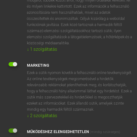
módjáról, többek között arról, hogy milyen oldalakat keresett fel
és milyen linkekre kattintott. Ezek az információk a felhasználó
VAN ELŐFIZETÉSED?
azonosítására nem használhatóak, mivel az adatok
összesítettek és anonimizáltak. Céljuk kizárólag a weboldal
Van előfizetésem a teljes szócikk megtekintéséhez.
funkcióinak javítása. Ezek közé tartoznak a harmadik féltől
származó elemzési szolgáltatásokhoz tartozó sütik; ilyen
BELÉPÉS
elemzési szolgáltatások a látogatóelemzések, a hőtérképek és a
közösségi médiaanalitika.
↓
1
szolgáltatás
MARKETING
Ezek a sütik nyomon követik a felhasználó online tevékenységét.
Az online tevékenységek megismerésével a hirdetők
NINCS ELŐFIZETÉSED?
relevánsabb reklámokat jeleníthetnek meg, és korlátozhatják,
Nincs regisztrációm és előfizetésem. A szótár 2 órás,
hogy a felhasználó hány alkalommal láthat egy hirdetést. Ezek a
díjmentes próbaverziójának elindításához regisztrálok és
sütik más szervezetekkel és hirdetőkkel is megoszthatják
belépek
.
ezeket az információkat. Ezek állandó sütik, amelyek szinte
mindig egy harmadik féltől származnak.
↓
2
szolgáltatás
REGISZTRÁCIÓ
MŰKÖDÉSHEZ ELENGEDHETETLEN
(mindig szükséges)