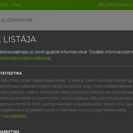
ÉGEK
GYIK
BELÉPÉS EDUID-V
ELŐZMÉNYEK
 LISTÁJA
és testreszabhatja az önről gyűjtött információkat.
További információért k
HU
DE
CN
FR
ES
IT
NL
RU
GR
adatvédelmi tájékoztatónkat
.
Y TAMÁS
1
2
3
4
5
6
7
8
9
ar−angol szótár
TATISZTIKA
q
w
e
r
t
z
u
i
 statisztikai sütiket „teljesítménysütiknek” is nevezik. Ezek a sütik információkat gy
ebhely használatának módjáról, többek között arról, hogy milyen oldalakat keresett 
a
s
d
f
g
h
j
k
l
é
inkekre kattintott. Ezek az információk a felhasználó azonosítására nem használható
datok összesítettek és anonimizáltak. Céljuk kizárólag a weboldal funkcióinak javít
í
y
x
c
v
b
n
m
,
.
artoznak a harmadik féltől származó elemzési szolgáltatásokhoz tartozó sütik; ilye
zolgáltatások a látogatóelemzések, a hőtérképek és a közösségi médiaanalitika.
VAN ELŐFIZETÉSED?
NINCS ELŐFIZETÉSED
1
szolgáltatás
előfizetésem a teljes szócikk
Nincs regisztrációm és előfiz
megtekintéséhez.
A szótár 2 órás, díjmente
MARKETING