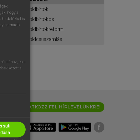
ához
ségek
földbirtok
ják, hogy a
földbirtokos
 hirdetőkkel is
egy harmadik
földbirtokreform
földcsuszamlás
nálatához, és a
öbbek között a
IRATKOZZ FEL HÍRLEVELÜNKRE!
 süti
adása