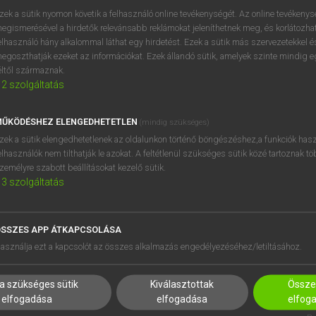
próbaverziójának elindítás
zek a sütik nyomon követik a felhasználó online tevékenységét. Az online tevékeny
BELÉPÉS
regisztrálok és
belépek
.
egismerésével a hirdetők relevánsabb reklámokat jeleníthetnek meg, és korlátozhat
elhasználó hány alkalommal láthat egy hirdetést. Ezek a sütik más szervezetekkel és
egoszthatják ezeket az információkat. Ezek állandó sütik, amelyek szinte mindig 
REGISZTRÁCIÓ
éltől származnak.
2
szolgáltatás
ŰKÖDÉSHEZ ELENGEDHETETLEN
(mindig szükséges)
zek a sütik elengedhetetlenek az oldalunkon történő böngészéshez,a funkciók hasz
elhasználók nem tilthatják le azokat. A feltétlenül szükséges sütik közé tartoznak t
zemélyre szabott beállításokat kezelő sütik.
3
szolgáltatás
SSZES APP ÁTKAPCSOLÁSA
HASZNÁLÓKNAK
SÚGÓ
asználja ezt a kapcsolót az összes alkalmazás engedélyezéséhez/letiltásához.
K
RÓLUNK
NTÉZMÉNYEKNEK
ELÉRHETŐSÉG
a szükséges sütik
Kiválasztottak
Összes
MEGOLDÁSOK
SÜTI BEÁLLÍTÁSOK
elfogadása
elfogadása
elfog