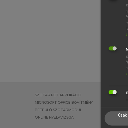
E
m
f
m
f
↓
M
E
f
s
↓
Ö
SZOTAR.NET APPLIKÁCIÓ
EGYÉNI FEL
H
MICROSOFT OFFICE BŐVÍTMÉNY
TANULÓKNA
BEÉPÜLŐ SZÓTÁRMODUL
OKTATÁSI I
Csak 
ONLINE NYELVVIZSGA
VÁLLALATI 