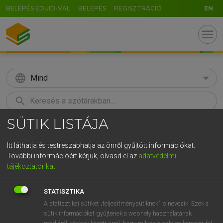
BELÉPÉS EDUID-VAL
BELÉPÉS
REGISZTRÁCIÓ
EN
menu
language
Mind
search
SÜTIK LISTÁJA
GR
KERESÉS
5
6
7
8
9
ö
ü
ó
Itt láthatja és testreszabhatja az önről gyűjtött információkat.
További információért kérjük, olvasd el az
adatvédelmi
r
t
z
u
i
o
p
ő
ú
MAGAY TAMÁS
tájékoztatónkat
.
Magyar−angol szótár
g
h
j
k
l
é
á
ű
Ω
STATISZTIKA
v
b
n
m
,
.
-
AltGr
A statisztikai sütiket „teljesítménysütiknek” is nevezik. Ezek a
sütik információkat gyűjtenek a webhely használatának