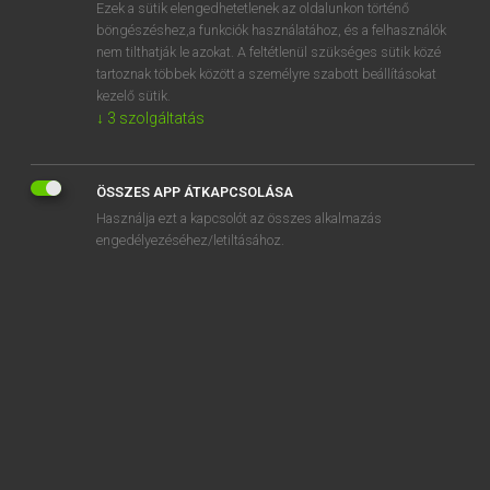
Ezek a sütik elengedhetetlenek az oldalunkon történő
böngészéshez,a funkciók használatához, és a felhasználók
nem tilthatják le azokat. A feltétlenül szükséges sütik közé
Magay Tamás
tartoznak többek között a személyre szabott beállításokat
MAGYAR−ANGOL SZÓTÁR
kezelő sütik.
↓
3
szolgáltatás
Kapcsolódó anyagok
földalatti-állomás
ÖSSZES APP ÁTKAPCSOLÁSA
földbérlet
Használja ezt a kapcsolót az összes alkalmazás
földbérlő
engedélyezéséhez/letiltásához.
földbirtok
földbirtokos
földbirtokreform
földcsuszamlás
földdarab
földel