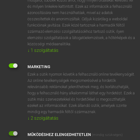
módjáról, többek között arról, hogy milyen oldalakat keresett fel
és milyen linkekre kattintott. Ezek az információk a felhasználó
VAN ELŐFIZETÉSED?
azonosítására nem használhatóak, mivel az adatok
összesítettek és anonimizáltak. Céljuk kizárólag a weboldal
Van előfizetésem a teljes szócikk megtekintéséhez.
funkcióinak javítása. Ezek közé tartoznak a harmadik féltől
származó elemzési szolgáltatásokhoz tartozó sütik; ilyen
BELÉPÉS
elemzési szolgáltatások a látogatóelemzések, a hőtérképek és a
közösségi médiaanalitika.
↓
1
szolgáltatás
MARKETING
Ezek a sütik nyomon követik a felhasználó online tevékenységét.
Az online tevékenységek megismerésével a hirdetők
NINCS ELŐFIZETÉSED?
relevánsabb reklámokat jeleníthetnek meg, és korlátozhatják,
Nincs regisztrációm és előfizetésem. A szótár 2 órás,
hogy a felhasználó hány alkalommal láthat egy hirdetést. Ezek a
díjmentes próbaverziójának elindításához regisztrálok és
sütik más szervezetekkel és hirdetőkkel is megoszthatják
belépek
.
ezeket az információkat. Ezek állandó sütik, amelyek szinte
mindig egy harmadik féltől származnak.
↓
2
szolgáltatás
REGISZTRÁCIÓ
MŰKÖDÉSHEZ ELENGEDHETETLEN
(mindig szükséges)