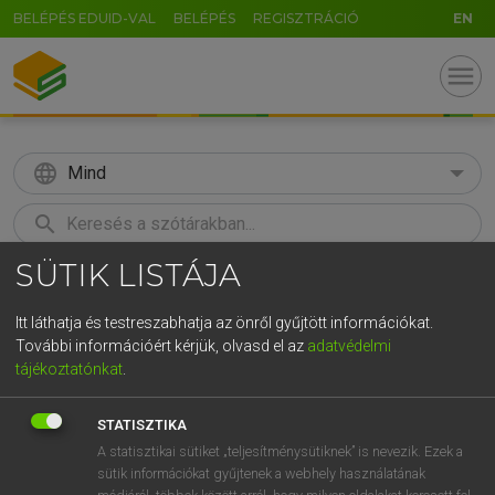
BELÉPÉS EDUID-VAL
BELÉPÉS
REGISZTRÁCIÓ
EN
menu
language
Mind
search
SÜTIK LISTÁJA
GR
KERESÉS
5
6
7
8
9
ö
ü
ó
Itt láthatja és testreszabhatja az önről gyűjtött információkat.
További információért kérjük, olvasd el az
adatvédelmi
r
t
z
u
i
o
p
ő
ú
MAGAY TAMÁS
tájékoztatónkat
.
Magyar−angol szótár
g
h
j
k
l
é
á
ű
Ω
STATISZTIKA
v
b
n
m
,
.
-
AltGr
A statisztikai sütiket „teljesítménysütiknek” is nevezik. Ezek a
sütik információkat gyűjtenek a webhely használatának