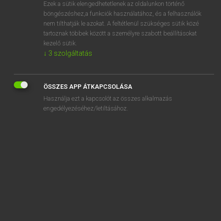
Ezek a sütik elengedhetetlenek az oldalunkon történő
böngészéshez,a funkciók használatához, és a felhasználók
nem tilthatják le azokat. A feltétlenül szükséges sütik közé
Magay Tamás
tartoznak többek között a személyre szabott beállításokat
MAGYAR−ANGOL SZÓTÁR
kezelő sütik.
↓
3
szolgáltatás
Kapcsolódó anyagok
alkalmazás
ÖSSZES APP ÁTKAPCSOLÁSA
alkalmazásablak
Használja ezt a kapcsolót az összes alkalmazás
alkalmazásikon
engedélyezéséhez/letiltásához.
alkalmazhatatlan
alkalmazható
alkalmazkodás
alkalmazkodik
alkalmazkodó
alkalmazkodóképesség