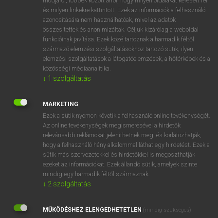
módjáról, többek között arról, hogy milyen oldalakat keresett fel
és milyen linkekre kattintott. Ezek az információk a felhasználó
VAN ELŐFIZETÉSED?
azonosítására nem használhatóak, mivel az adatok
összesítettek és anonimizáltak. Céljuk kizárólag a weboldal
Van előfizetésem a teljes szócikk megtekintéséhez.
funkcióinak javítása. Ezek közé tartoznak a harmadik féltől
származó elemzési szolgáltatásokhoz tartozó sütik; ilyen
BELÉPÉS
elemzési szolgáltatások a látogatóelemzések, a hőtérképek és a
közösségi médiaanalitika.
↓
1
szolgáltatás
MARKETING
Ezek a sütik nyomon követik a felhasználó online tevékenységét.
Az online tevékenységek megismerésével a hirdetők
NINCS ELŐFIZETÉSED?
relevánsabb reklámokat jeleníthetnek meg, és korlátozhatják,
Nincs regisztrációm és előfizetésem. A szótár 2 órás,
hogy a felhasználó hány alkalommal láthat egy hirdetést. Ezek a
díjmentes próbaverziójának elindításához regisztrálok és
sütik más szervezetekkel és hirdetőkkel is megoszthatják
belépek
.
ezeket az információkat. Ezek állandó sütik, amelyek szinte
mindig egy harmadik féltől származnak.
↓
2
szolgáltatás
REGISZTRÁCIÓ
MŰKÖDÉSHEZ ELENGEDHETETLEN
(mindig szükséges)