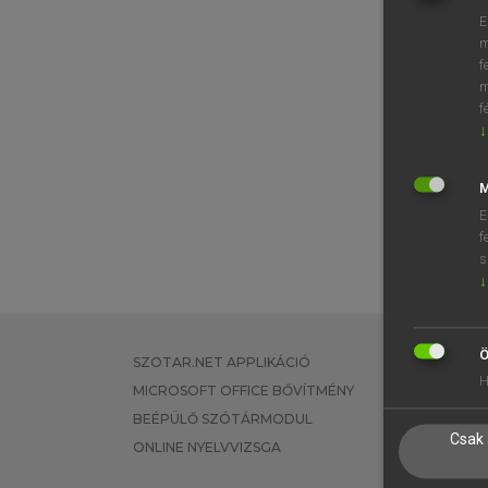
E
m
f
m
f
↓
M
E
f
s
↓
Ö
SZOTAR.NET APPLIKÁCIÓ
EGYÉNI FEL
H
MICROSOFT OFFICE BŐVÍTMÉNY
TANULÓKNA
BEÉPÜLŐ SZÓTÁRMODUL
OKTATÁSI I
Csak 
ONLINE NYELVVIZSGA
VÁLLALATI 