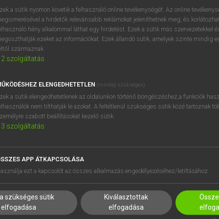
próbaverziójának elindítás
zek a sütik nyomon követik a felhasználó online tevékenységét. Az online tevékeny
BELÉPÉS
regisztrálok és
belépek
.
egismerésével a hirdetők relevánsabb reklámokat jeleníthetnek meg, és korlátozhat
elhasználó hány alkalommal láthat egy hirdetést. Ezek a sütik más szervezetekkel és
egoszthatják ezeket az információkat. Ezek állandó sütik, amelyek szinte mindig 
REGISZTRÁCIÓ
éltől származnak.
2
szolgáltatás
ŰKÖDÉSHEZ ELENGEDHETETLEN
(mindig szükséges)
zek a sütik elengedhetetlenek az oldalunkon történő böngészéshez,a funkciók hasz
elhasználók nem tilthatják le azokat. A feltétlenül szükséges sütik közé tartoznak t
zemélyre szabott beállításokat kezelő sütik.
3
szolgáltatás
SSZES APP ÁTKAPCSOLÁSA
HASZNÁLÓKNAK
SÚGÓ
asználja ezt a kapcsolót az összes alkalmazás engedélyezéséhez/letiltásához.
K
RÓLUNK
NTÉZMÉNYEKNEK
ELÉRHETŐSÉG
a szükséges sütik
Kiválasztottak
Összes
MEGOLDÁSOK
SÜTI BEÁLLÍTÁSOK
elfogadása
elfogadása
elfog