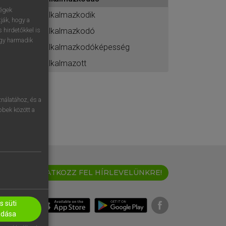
ához
ségek
alkalmazkodik
ják, hogy a
alkalmazkodó
 hirdetőkkel is
egy harmadik
alkalmazkodóképesség
alkalmazott
nálatához, és a
öbbek között a
IRATKOZZ FEL HÍRLEVELÜNKRE!
 süti
adása