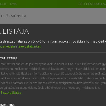
ÉGEK
GYIK
BELÉPÉS EDUID-V
ELŐZMÉNYEK
 LISTÁJA
és testreszabhatja az önről gyűjtött információkat.
További információért k
HU
DE
CN
FR
ES
IT
NL
RU
GR
adatvédelmi tájékoztatónkat
.
Y TAMÁS
1
2
3
4
5
6
7
8
9
ar−angol szótár
TATISZTIKA
q
w
e
r
t
z
u
i
 statisztikai sütiket „teljesítménysütiknek” is nevezik. Ezek a sütik információkat gy
ebhely használatának módjáról, többek között arról, hogy milyen oldalakat keresett 
a
s
d
f
g
h
j
k
l
é
inkekre kattintott. Ezek az információk a felhasználó azonosítására nem használható
datok összesítettek és anonimizáltak. Céljuk kizárólag a weboldal funkcióinak javít
í
y
x
c
v
b
n
m
,
.
artoznak a harmadik féltől származó elemzési szolgáltatásokhoz tartozó sütik; ilye
zolgáltatások a látogatóelemzések, a hőtérképek és a közösségi médiaanalitika.
VAN ELŐFIZETÉSED?
NINCS ELŐFIZETÉSED
1
szolgáltatás
előfizetésem a teljes szócikk
Nincs regisztrációm és előfiz
megtekintéséhez.
A szótár 2 órás, díjmente
MARKETING