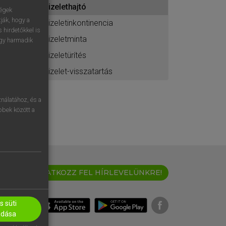
vizelethajtó
ához
ségek
ják, hogy a
vizeletinkontinencia
 hirdetőkkel is
vizeletminta
egy harmadik
vizeletürítés
vizelet-visszatartás
nálatához, és a
öbbek között a
IRATKOZZ FEL HÍRLEVELÜNKRE!
 süti
adása