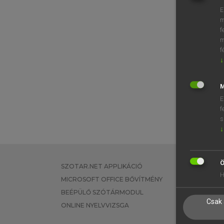
E
m
f
m
f
↓
M
E
f
s
↓
Ö
SZOTAR.NET APPLIKÁCIÓ
EGYÉNI FEL
H
MICROSOFT OFFICE BŐVÍTMÉNY
TANULÓKNA
BEÉPÜLŐ SZÓTÁRMODUL
OKTATÁSI I
Csak 
ONLINE NYELVVIZSGA
VÁLLALATI 