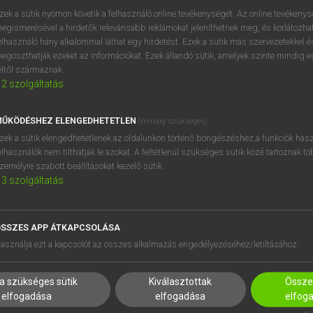
próbaverziójának elindítás
zek a sütik nyomon követik a felhasználó online tevékenységét. Az online tevékeny
BELÉPÉS
regisztrálok és
belépek
.
egismerésével a hirdetők relevánsabb reklámokat jeleníthetnek meg, és korlátozhat
elhasználó hány alkalommal láthat egy hirdetést. Ezek a sütik más szervezetekkel és
egoszthatják ezeket az információkat. Ezek állandó sütik, amelyek szinte mindig 
REGISZTRÁCIÓ
éltől származnak.
2
szolgáltatás
ŰKÖDÉSHEZ ELENGEDHETETLEN
(mindig szükséges)
zek a sütik elengedhetetlenek az oldalunkon történő böngészéshez,a funkciók hasz
elhasználók nem tilthatják le azokat. A feltétlenül szükséges sütik közé tartoznak t
zemélyre szabott beállításokat kezelő sütik.
3
szolgáltatás
SSZES APP ÁTKAPCSOLÁSA
HASZNÁLÓKNAK
SÚGÓ
asználja ezt a kapcsolót az összes alkalmazás engedélyezéséhez/letiltásához.
K
RÓLUNK
NTÉZMÉNYEKNEK
ELÉRHETŐSÉG
a szükséges sütik
Kiválasztottak
Összes
MEGOLDÁSOK
SÜTI BEÁLLÍTÁSOK
elfogadása
elfogadása
elfog