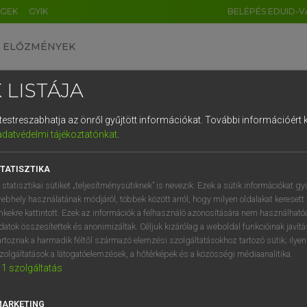
ÉGEK
GYIK
BELÉPÉS EDUID-V
ELŐZMÉNYEK
 LISTÁJA
és testreszabhatja az önről gyűjtött információkat.
További információért k
HU
DE
CN
FR
ES
IT
NL
RU
GR
adatvédelmi tájékoztatónkat
.
 A. PÉTER, VARGA GYÖRGY
1
2
3
4
5
6
7
8
9
yar−angol egyetemes nagyszótár
TATISZTIKA
q
w
e
r
t
z
u
i
 statisztikai sütiket „teljesítménysütiknek” is nevezik. Ezek a sütik információkat gy
ebhely használatának módjáról, többek között arról, hogy milyen oldalakat keresett 
a
s
d
f
g
h
j
k
l
é
inkekre kattintott. Ezek az információk a felhasználó azonosítására nem használható
datok összesítettek és anonimizáltak. Céljuk kizárólag a weboldal funkcióinak javít
í
y
x
c
v
b
n
m
,
.
artoznak a harmadik féltől származó elemzési szolgáltatásokhoz tartozó sütik; ilye
zolgáltatások a látogatóelemzések, a hőtérképek és a közösségi médiaanalitika.
VAN ELŐFIZETÉSED?
NINCS ELŐFIZETÉSED
1
szolgáltatás
előfizetésem a teljes szócikk
Nincs regisztrációm és előfiz
megtekintéséhez.
A szótár 2 órás, díjmente
MARKETING