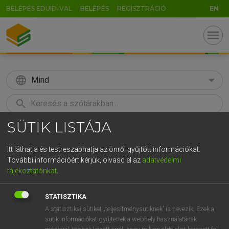
BELÉPÉS EDUID-VAL
BELÉPÉS
REGISZTRÁCIÓ
EN
menu
language
Mind
search
SÜTIK LISTÁJA
GR
KERESÉS
5
6
7
8
9
ö
ü
ó
Itt láthatja és testreszabhatja az önről gyűjtött információkat.
További információért kérjük, olvasd el az
adatvédelmi
r
t
z
u
i
o
p
ő
ú
LÁZÁR A. PÉTER, VARGA GYÖRGY
tájékoztatónkat
.
Angol−magyar egyetemes nagyszótár
g
h
j
k
l
é
á
ű
Ω
STATISZTIKA
v
b
n
m
,
.
-
AltGr
A statisztikai sütiket „teljesítménysütiknek” is nevezik. Ezek a
sütik információkat gyűjtenek a webhely használatának