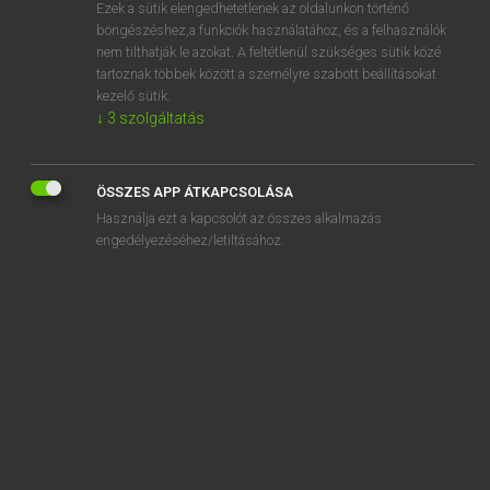
Ezek a sütik elengedhetetlenek az oldalunkon történő
böngészéshez,a funkciók használatához, és a felhasználók
nem tilthatják le azokat. A feltétlenül szükséges sütik közé
Lázár A. Péter, Varga György
tartoznak többek között a személyre szabott beállításokat
ANGOL−MAGYAR EGYETEMES NAGYSZÓTÁR
kezelő sütik.
↓
3
szolgáltatás
Kapcsolódó anyagok
grope
ÖSSZES APP ÁTKAPCSOLÁSA
groper
Használja ezt a kapcsolót az összes alkalmazás
grosbeak
engedélyezéséhez/letiltásához.
grosgrain
gross
grossly
gross national income
gross national product
grossness