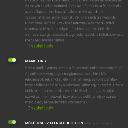
módjáról, többek között arról, hogy milyen oldalakat keresett fel
és milyen linkekre kattintott. Ezek az információk a felhasználó
VAN ELŐFIZETÉSED?
azonosítására nem használhatóak, mivel az adatok
összesítettek és anonimizáltak. Céljuk kizárólag a weboldal
Van előfizetésem a teljes szócikk megtekintéséhez.
funkcióinak javítása. Ezek közé tartoznak a harmadik féltől
származó elemzési szolgáltatásokhoz tartozó sütik; ilyen
BELÉPÉS
elemzési szolgáltatások a látogatóelemzések, a hőtérképek és a
közösségi médiaanalitika.
↓
1
szolgáltatás
MARKETING
Ezek a sütik nyomon követik a felhasználó online tevékenységét.
Az online tevékenységek megismerésével a hirdetők
NINCS ELŐFIZETÉSED?
relevánsabb reklámokat jeleníthetnek meg, és korlátozhatják,
Nincs regisztrációm és előfizetésem. A szótár 2 órás,
hogy a felhasználó hány alkalommal láthat egy hirdetést. Ezek a
díjmentes próbaverziójának elindításához regisztrálok és
sütik más szervezetekkel és hirdetőkkel is megoszthatják
belépek
.
ezeket az információkat. Ezek állandó sütik, amelyek szinte
mindig egy harmadik féltől származnak.
↓
2
szolgáltatás
REGISZTRÁCIÓ
MŰKÖDÉSHEZ ELENGEDHETETLEN
(mindig szükséges)