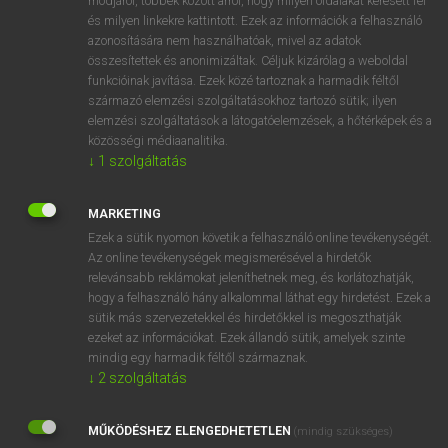
módjáról, többek között arról, hogy milyen oldalakat keresett fel
és milyen linkekre kattintott. Ezek az információk a felhasználó
VAN ELŐFIZETÉSED?
azonosítására nem használhatóak, mivel az adatok
összesítettek és anonimizáltak. Céljuk kizárólag a weboldal
Van előfizetésem a teljes szócikk megtekintéséhez.
funkcióinak javítása. Ezek közé tartoznak a harmadik féltől
származó elemzési szolgáltatásokhoz tartozó sütik; ilyen
BELÉPÉS
elemzési szolgáltatások a látogatóelemzések, a hőtérképek és a
közösségi médiaanalitika.
↓
1
szolgáltatás
MARKETING
Ezek a sütik nyomon követik a felhasználó online tevékenységét.
Az online tevékenységek megismerésével a hirdetők
NINCS ELŐFIZETÉSED?
relevánsabb reklámokat jeleníthetnek meg, és korlátozhatják,
Nincs regisztrációm és előfizetésem. A szótár 2 órás,
hogy a felhasználó hány alkalommal láthat egy hirdetést. Ezek a
díjmentes próbaverziójának elindításához regisztrálok és
sütik más szervezetekkel és hirdetőkkel is megoszthatják
belépek
.
ezeket az információkat. Ezek állandó sütik, amelyek szinte
mindig egy harmadik féltől származnak.
↓
2
szolgáltatás
REGISZTRÁCIÓ
MŰKÖDÉSHEZ ELENGEDHETETLEN
(mindig szükséges)