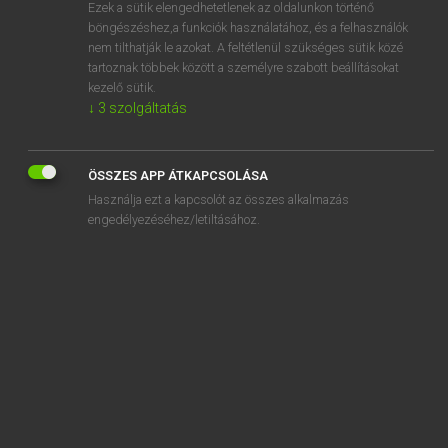
Ezek a sütik elengedhetetlenek az oldalunkon történő
böngészéshez,a funkciók használatához, és a felhasználók
nem tilthatják le azokat. A feltétlenül szükséges sütik közé
Lázár A. Péter, Varga György
tartoznak többek között a személyre szabott beállításokat
MAGYAR−ANGOL EGYETEMES NAGYSZÓTÁR
kezelő sütik.
↓
3
szolgáltatás
Kapcsolódó anyagok
kéttornyú
ÖSSZES APP ÁTKAPCSOLÁSA
kettő
Használja ezt a kapcsolót az összes alkalmazás
kéttörzsű
engedélyezéséhez/letiltásához.
kettős
kettős állampolgárság
kettős beszéd
kettős élet
kettős falú
kettőshangzó