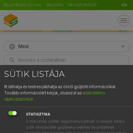
BELÉPÉS EDUID-VAL
BELÉPÉS
REGISZTRÁCIÓ
EN
menu
language
Mind
search
SÜTIK LISTÁJA
GR
KERESÉS
5
6
7
8
9
ö
ü
ó
Itt láthatja és testreszabhatja az önről gyűjtött információkat.
További információért kérjük, olvasd el az
adatvédelmi
r
t
z
u
i
o
p
ő
ú
LÁZÁR A. PÉTER, VARGA GYÖRGY
tájékoztatónkat
.
Magyar−angol egyetemes nagyszótár
g
h
j
k
l
é
á
ű
Ω
STATISZTIKA
v
b
n
m
,
.
-
AltGr
A statisztikai sütiket „teljesítménysütiknek” is nevezik. Ezek a
sütik információkat gyűjtenek a webhely használatának