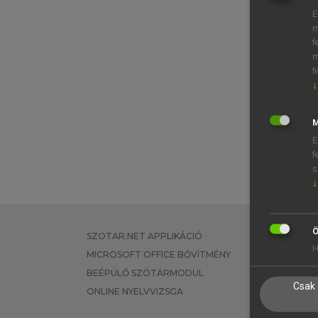
E
m
f
m
f
↓
M
E
f
s
↓
Ö
SZOTAR.NET APPLIKÁCIÓ
EGYÉNI FEL
H
MICROSOFT OFFICE BŐVÍTMÉNY
TANULÓKNA
BEÉPÜLŐ SZÓTÁRMODUL
OKTATÁSI I
Csak 
ONLINE NYELVVIZSGA
VÁLLALATI 