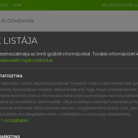
ÉGEK
GYIK
BELÉPÉS EDUID-V
ELŐZMÉNYEK
 LISTÁJA
és testreszabhatja az önről gyűjtött információkat.
További információért k
HU
DE
CN
FR
ES
IT
NL
RU
GR
adatvédelmi tájékoztatónkat
.
 A. PÉTER, VARGA GYÖRGY
1
2
3
4
5
6
7
8
9
yar−angol egyetemes nagyszótár
TATISZTIKA
q
w
e
r
t
z
u
i
 statisztikai sütiket „teljesítménysütiknek” is nevezik. Ezek a sütik információkat gy
ebhely használatának módjáról, többek között arról, hogy milyen oldalakat keresett 
a
s
d
f
g
h
j
k
l
é
inkekre kattintott. Ezek az információk a felhasználó azonosítására nem használható
datok összesítettek és anonimizáltak. Céljuk kizárólag a weboldal funkcióinak javít
í
y
x
c
v
b
n
m
,
.
artoznak a harmadik féltől származó elemzési szolgáltatásokhoz tartozó sütik; ilye
zolgáltatások a látogatóelemzések, a hőtérképek és a közösségi médiaanalitika.
VAN ELŐFIZETÉSED?
NINCS ELŐFIZETÉSED
1
szolgáltatás
előfizetésem a teljes szócikk
Nincs regisztrációm és előfiz
megtekintéséhez.
A szótár 2 órás, díjmente
MARKETING