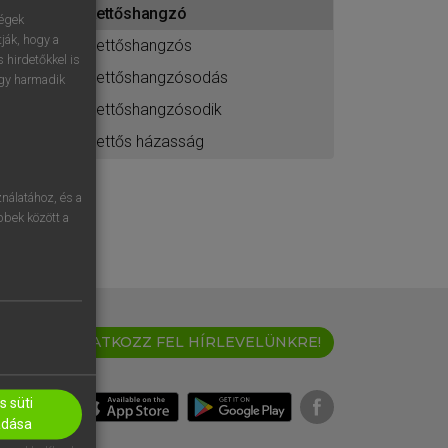
kettőshangzó
ához
ségek
ják, hogy a
kettőshangzós
 hirdetőkkel is
kettőshangzósodás
egy harmadik
kettőshangzósodik
kettős házasság
nálatához, és a
öbbek között a
IRATKOZZ FEL HÍRLEVELÜNKRE!
 süti
adása