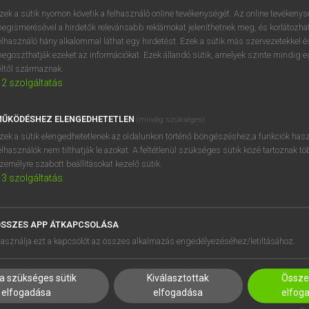
próbaverziójának elindítás
zek a sütik nyomon követik a felhasználó online tevékenységét. Az online tevékeny
BELÉPÉS
regisztrálok és
belépek
.
egismerésével a hirdetők relevánsabb reklámokat jeleníthetnek meg, és korlátozhat
elhasználó hány alkalommal láthat egy hirdetést. Ezek a sütik más szervezetekkel és
egoszthatják ezeket az információkat. Ezek állandó sütik, amelyek szinte mindig 
REGISZTRÁCIÓ
éltől származnak.
2
szolgáltatás
ŰKÖDÉSHEZ ELENGEDHETETLEN
(mindig szükséges)
zek a sütik elengedhetetlenek az oldalunkon történő böngészéshez,a funkciók hasz
elhasználók nem tilthatják le azokat. A feltétlenül szükséges sütik közé tartoznak t
zemélyre szabott beállításokat kezelő sütik.
3
szolgáltatás
SSZES APP ÁTKAPCSOLÁSA
HASZNÁLÓKNAK
SÚGÓ
asználja ezt a kapcsolót az összes alkalmazás engedélyezéséhez/letiltásához.
K
RÓLUNK
NTÉZMÉNYEKNEK
ELÉRHETŐSÉG
a szükséges sütik
Kiválasztottak
Összes
MEGOLDÁSOK
SÜTI BEÁLLÍTÁSOK
elfogadása
elfogadása
elfog