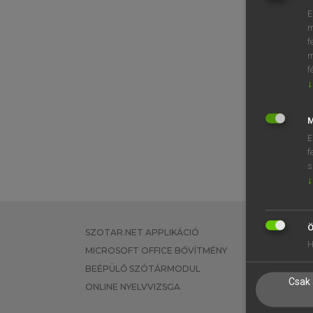
E
m
f
m
f
↓
M
E
f
s
↓
Ö
SZOTAR.NET APPLIKÁCIÓ
EGYÉNI FEL
H
MICROSOFT OFFICE BŐVÍTMÉNY
TANULÓKNA
BEÉPÜLŐ SZÓTÁRMODUL
OKTATÁSI I
Csak 
ONLINE NYELVVIZSGA
VÁLLALATI 