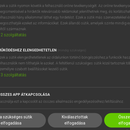
próbaverziójának elindítás
zek a sütik nyomon követik a felhasználó online tevékenységét. Az online tevékeny
BELÉPÉS
regisztrálok és
belépek
.
egismerésével a hirdetők relevánsabb reklámokat jeleníthetnek meg, és korlátozhat
elhasználó hány alkalommal láthat egy hirdetést. Ezek a sütik más szervezetekkel és
egoszthatják ezeket az információkat. Ezek állandó sütik, amelyek szinte mindig 
REGISZTRÁCIÓ
éltől származnak.
2
szolgáltatás
ŰKÖDÉSHEZ ELENGEDHETETLEN
(mindig szükséges)
zek a sütik elengedhetetlenek az oldalunkon történő böngészéshez,a funkciók hasz
elhasználók nem tilthatják le azokat. A feltétlenül szükséges sütik közé tartoznak t
zemélyre szabott beállításokat kezelő sütik.
3
szolgáltatás
SSZES APP ÁTKAPCSOLÁSA
HASZNÁLÓKNAK
SÚGÓ
asználja ezt a kapcsolót az összes alkalmazás engedélyezéséhez/letiltásához.
K
RÓLUNK
NTÉZMÉNYEKNEK
ELÉRHETŐSÉG
a szükséges sütik
Kiválasztottak
Összes
MEGOLDÁSOK
SÜTI BEÁLLÍTÁSOK
elfogadása
elfogadása
elfog