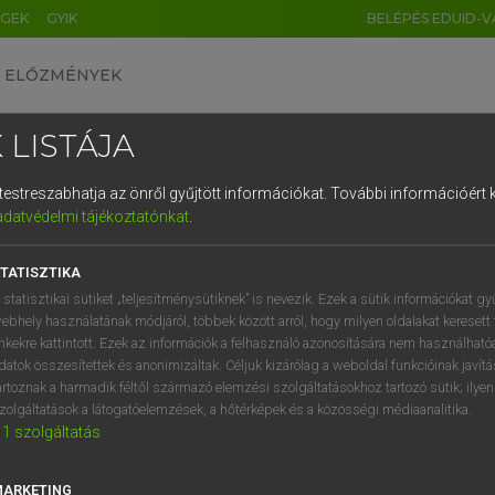
ÉGEK
GYIK
BELÉPÉS EDUID-V
ELŐZMÉNYEK
 LISTÁJA
és testreszabhatja az önről gyűjtött információkat.
További információért k
HU
DE
CN
FR
ES
IT
NL
RU
GR
adatvédelmi tájékoztatónkat
.
 A. PÉTER, VARGA GYÖRGY
1
2
3
4
5
6
7
8
9
yar−angol egyetemes nagyszótár
TATISZTIKA
q
w
e
r
t
z
u
i
 statisztikai sütiket „teljesítménysütiknek” is nevezik. Ezek a sütik információkat gy
ebhely használatának módjáról, többek között arról, hogy milyen oldalakat keresett 
a
s
d
f
g
h
j
k
l
é
inkekre kattintott. Ezek az információk a felhasználó azonosítására nem használható
datok összesítettek és anonimizáltak. Céljuk kizárólag a weboldal funkcióinak javít
í
y
x
c
v
b
n
m
,
.
artoznak a harmadik féltől származó elemzési szolgáltatásokhoz tartozó sütik; ilye
zolgáltatások a látogatóelemzések, a hőtérképek és a közösségi médiaanalitika.
VAN ELŐFIZETÉSED?
NINCS ELŐFIZETÉSED
1
szolgáltatás
előfizetésem a teljes szócikk
Nincs regisztrációm és előfiz
megtekintéséhez.
A szótár 2 órás, díjmente
MARKETING