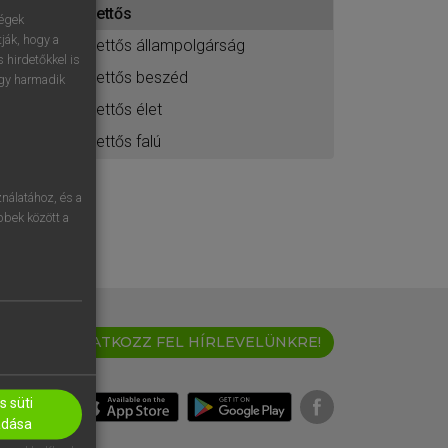
kettős
ához
ségek
ják, hogy a
kettős állampolgárság
 hirdetőkkel is
kettős beszéd
egy harmadik
kettős élet
kettős falú
nálatához, és a
öbbek között a
IRATKOZZ FEL HÍRLEVELÜNKRE!
 süti
adása