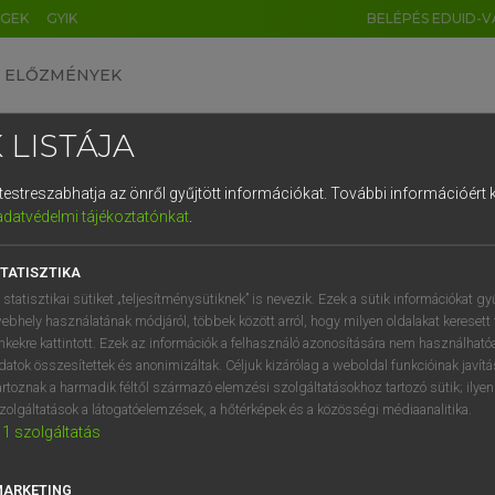
ÉGEK
GYIK
BELÉPÉS EDUID-V
ELŐZMÉNYEK
 LISTÁJA
és testreszabhatja az önről gyűjtött információkat.
További információért k
HU
DE
CN
FR
ES
IT
NL
RU
GR
adatvédelmi tájékoztatónkat
.
 A. PÉTER, VARGA GYÖRGY
1
2
3
4
5
6
7
8
9
yar−angol egyetemes nagyszótár
TATISZTIKA
q
w
e
r
t
z
u
i
 statisztikai sütiket „teljesítménysütiknek” is nevezik. Ezek a sütik információkat gy
ebhely használatának módjáról, többek között arról, hogy milyen oldalakat keresett 
a
s
d
f
g
h
j
k
l
é
inkekre kattintott. Ezek az információk a felhasználó azonosítására nem használható
datok összesítettek és anonimizáltak. Céljuk kizárólag a weboldal funkcióinak javít
í
y
x
c
v
b
n
m
,
.
artoznak a harmadik féltől származó elemzési szolgáltatásokhoz tartozó sütik; ilye
zolgáltatások a látogatóelemzések, a hőtérképek és a közösségi médiaanalitika.
VAN ELŐFIZETÉSED?
NINCS ELŐFIZETÉSED
1
szolgáltatás
előfizetésem a teljes szócikk
Nincs regisztrációm és előfiz
megtekintéséhez.
A szótár 2 órás, díjmente
MARKETING