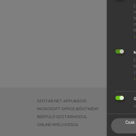
E
m
f
m
f
↓
M
E
f
s
↓
Ö
SZOTAR.NET APPLIKÁCIÓ
EGYÉNI FEL
H
MICROSOFT OFFICE BŐVÍTMÉNY
TANULÓKNA
BEÉPÜLŐ SZÓTÁRMODUL
OKTATÁSI I
Csak 
ONLINE NYELVVIZSGA
VÁLLALATI 