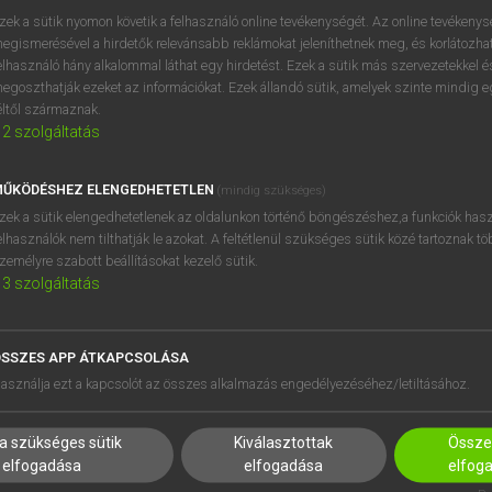
próbaverziójának elindítás
zek a sütik nyomon követik a felhasználó online tevékenységét. Az online tevékeny
BELÉPÉS
regisztrálok és
belépek
.
egismerésével a hirdetők relevánsabb reklámokat jeleníthetnek meg, és korlátozhat
elhasználó hány alkalommal láthat egy hirdetést. Ezek a sütik más szervezetekkel és
egoszthatják ezeket az információkat. Ezek állandó sütik, amelyek szinte mindig 
REGISZTRÁCIÓ
éltől származnak.
2
szolgáltatás
ŰKÖDÉSHEZ ELENGEDHETETLEN
(mindig szükséges)
zek a sütik elengedhetetlenek az oldalunkon történő böngészéshez,a funkciók hasz
elhasználók nem tilthatják le azokat. A feltétlenül szükséges sütik közé tartoznak t
zemélyre szabott beállításokat kezelő sütik.
3
szolgáltatás
SSZES APP ÁTKAPCSOLÁSA
HASZNÁLÓKNAK
SÚGÓ
asználja ezt a kapcsolót az összes alkalmazás engedélyezéséhez/letiltásához.
K
RÓLUNK
NTÉZMÉNYEKNEK
ELÉRHETŐSÉG
a szükséges sütik
Kiválasztottak
Összes
MEGOLDÁSOK
SÜTI BEÁLLÍTÁSOK
elfogadása
elfogadása
elfog