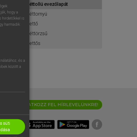
kéttollú evezőlapát
ához
ségek
ják, hogy a
kéttornyú
 hirdetőkkel is
kettő
egy harmadik
kéttörzsű
kettős
nálatához, és a
öbbek között a
IRATKOZZ FEL HÍRLEVELÜNKRE!
 süti
adása