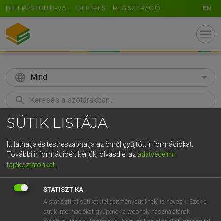
BELÉPÉS EDUID-VAL
BELÉPÉS
REGISZTRÁCIÓ
EN
menu
language
Mind
search
SÜTIK LISTÁJA
GR
KERESÉS
5
6
7
8
9
ö
ü
ó
Itt láthatja és testreszabhatja az önről gyűjtött információkat.
További információért kérjük, olvasd el az
adatvédelmi
r
t
z
u
i
o
p
ő
ú
LÁZÁR A. PÉTER, VARGA GYÖRGY
tájékoztatónkat
.
Magyar−angol egyetemes nagyszótár
g
h
j
k
l
é
á
ű
Ω
STATISZTIKA
v
b
n
m
,
.
-
AltGr
A statisztikai sütiket „teljesítménysütiknek” is nevezik. Ezek a
sütik információkat gyűjtenek a webhely használatának