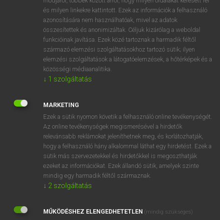
módjáról, többek között arról, hogy milyen oldalakat keresett fel
és milyen linkekre kattintott. Ezek az információk a felhasználó
VAN ELŐFIZETÉSED?
azonosítására nem használhatóak, mivel az adatok
összesítettek és anonimizáltak. Céljuk kizárólag a weboldal
Van előfizetésem a teljes szócikk megtekintéséhez.
funkcióinak javítása. Ezek közé tartoznak a harmadik féltől
származó elemzési szolgáltatásokhoz tartozó sütik; ilyen
BELÉPÉS
elemzési szolgáltatások a látogatóelemzések, a hőtérképek és a
közösségi médiaanalitika.
↓
1
szolgáltatás
MARKETING
Ezek a sütik nyomon követik a felhasználó online tevékenységét.
Az online tevékenységek megismerésével a hirdetők
NINCS ELŐFIZETÉSED?
relevánsabb reklámokat jeleníthetnek meg, és korlátozhatják,
Nincs regisztrációm és előfizetésem. A szótár 2 órás,
hogy a felhasználó hány alkalommal láthat egy hirdetést. Ezek a
díjmentes próbaverziójának elindításához regisztrálok és
sütik más szervezetekkel és hirdetőkkel is megoszthatják
belépek
.
ezeket az információkat. Ezek állandó sütik, amelyek szinte
mindig egy harmadik féltől származnak.
↓
2
szolgáltatás
REGISZTRÁCIÓ
MŰKÖDÉSHEZ ELENGEDHETETLEN
(mindig szükséges)