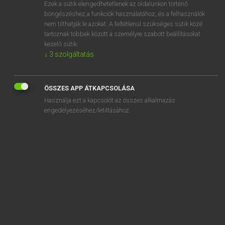
Ezek a sütik elengedhetetlenek az oldalunkon történő
böngészéshez,a funkciók használatához, és a felhasználók
nem tilthatják le azokat. A feltétlenül szükséges sütik közé
Lázár A. Péter, Varga György
tartoznak többek között a személyre szabott beállításokat
MAGYAR−ANGOL EGYETEMES NAGYSZÓTÁR
kezelő sütik.
↓
3
szolgáltatás
Kapcsolódó anyagok
hozzáfér
ÖSSZES APP ÁTKAPCSOLÁSA
hozzáférés
Használja ezt a kapcsolót az összes alkalmazás
hozzáférés-ellenőrzés
engedélyezéséhez/letiltásához.
hozzáférési díj
hozzáférési idő
hozzáférési jog
hozzáférési kód
hozzáférési pont
hozzáférhetetlen