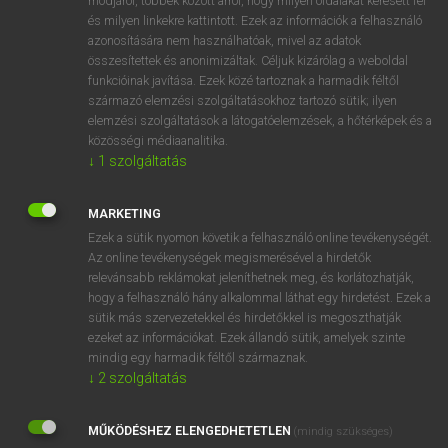
módjáról, többek között arról, hogy milyen oldalakat keresett fel
és milyen linkekre kattintott. Ezek az információk a felhasználó
VAN ELŐFIZETÉSED?
azonosítására nem használhatóak, mivel az adatok
összesítettek és anonimizáltak. Céljuk kizárólag a weboldal
Van előfizetésem a teljes szócikk megtekintéséhez.
funkcióinak javítása. Ezek közé tartoznak a harmadik féltől
származó elemzési szolgáltatásokhoz tartozó sütik; ilyen
BELÉPÉS
elemzési szolgáltatások a látogatóelemzések, a hőtérképek és a
közösségi médiaanalitika.
↓
1
szolgáltatás
MARKETING
Ezek a sütik nyomon követik a felhasználó online tevékenységét.
Az online tevékenységek megismerésével a hirdetők
NINCS ELŐFIZETÉSED?
relevánsabb reklámokat jeleníthetnek meg, és korlátozhatják,
Nincs regisztrációm és előfizetésem. A szótár 2 órás,
hogy a felhasználó hány alkalommal láthat egy hirdetést. Ezek a
díjmentes próbaverziójának elindításához regisztrálok és
sütik más szervezetekkel és hirdetőkkel is megoszthatják
belépek
.
ezeket az információkat. Ezek állandó sütik, amelyek szinte
mindig egy harmadik féltől származnak.
↓
2
szolgáltatás
REGISZTRÁCIÓ
MŰKÖDÉSHEZ ELENGEDHETETLEN
(mindig szükséges)