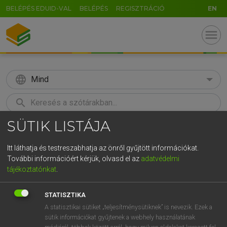
BELÉPÉS EDUID-VAL
BELÉPÉS
REGISZTRÁCIÓ
EN
menu
language
Mind
search
SÜTIK LISTÁJA
GR
KERESÉS
5
6
7
8
9
ö
ü
ó
Itt láthatja és testreszabhatja az önről gyűjtött információkat.
További információért kérjük, olvasd el az
adatvédelmi
r
t
z
u
i
o
p
ő
ú
LÁZÁR A. PÉTER, VARGA GYÖRGY
tájékoztatónkat
.
Magyar−angol egyetemes nagyszótár
g
h
j
k
l
é
á
ű
Ω
STATISZTIKA
v
b
n
m
,
.
-
AltGr
A statisztikai sütiket „teljesítménysütiknek” is nevezik. Ezek a
sütik információkat gyűjtenek a webhely használatának