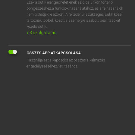
Ezek a sütik elengedhetetlenek az oldalunkon történő
böngészéshez,a funkciók használatához, és a felhasználók
nem tilthatják le azokat. A feltétlenül szükséges sütik közé
Lázár A. Péter, Varga György
tartoznak többek között a személyre szabott beállításokat
MAGYAR−ANGOL EGYETEMES NAGYSZÓTÁR
kezelő sütik.
↓
3
szolgáltatás
Kapcsolódó anyagok
hozzáértés
ÖSSZES APP ÁTKAPCSOLÁSA
hozzáértő
Használja ezt a kapcsolót az összes alkalmazás
hozzáfér
engedélyezéséhez/letiltásához.
hozzáférés
hozzáférés-ellenőrzés
hozzáférési díj
hozzáférési idő
hozzáférési jog
hozzáférési kód