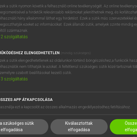
próbaverziójának elindítás
zek a sütik nyomon követik a felhasználó online tevékenységét. Az online tevékeny
BELÉPÉS
regisztrálok és
belépek
.
egismerésével a hirdetők relevánsabb reklámokat jeleníthetnek meg, és korlátozhat
elhasználó hány alkalommal láthat egy hirdetést. Ezek a sütik más szervezetekkel és
egoszthatják ezeket az információkat. Ezek állandó sütik, amelyek szinte mindig 
REGISZTRÁCIÓ
éltől származnak.
2
szolgáltatás
ŰKÖDÉSHEZ ELENGEDHETETLEN
(mindig szükséges)
zek a sütik elengedhetetlenek az oldalunkon történő böngészéshez,a funkciók hasz
elhasználók nem tilthatják le azokat. A feltétlenül szükséges sütik közé tartoznak t
zemélyre szabott beállításokat kezelő sütik.
3
szolgáltatás
SSZES APP ÁTKAPCSOLÁSA
HASZNÁLÓKNAK
SÚGÓ
asználja ezt a kapcsolót az összes alkalmazás engedélyezéséhez/letiltásához.
K
RÓLUNK
NTÉZMÉNYEKNEK
ELÉRHETŐSÉG
a szükséges sütik
Kiválasztottak
Összes
MEGOLDÁSOK
SÜTI BEÁLLÍTÁSOK
elfogadása
elfogadása
elfog