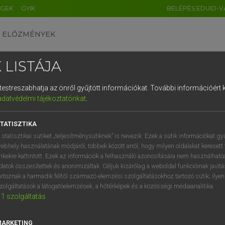
ÉGEK
GYIK
BELÉPÉS EDUID-V
ELŐZMÉNYEK
 LISTÁJA
és testreszabhatja az önről gyűjtött információkat.
További információért k
HU
DE
CN
FR
ES
IT
NL
RU
GR
adatvédelmi tájékoztatónkat
.
 A. PÉTER, VARGA GYÖRGY
1
2
3
4
5
6
7
8
9
yar−angol egyetemes nagyszótár
TATISZTIKA
q
w
e
r
t
z
u
i
 statisztikai sütiket „teljesítménysütiknek” is nevezik. Ezek a sütik információkat gy
ebhely használatának módjáról, többek között arról, hogy milyen oldalakat keresett 
a
s
d
f
g
h
j
k
l
é
inkekre kattintott. Ezek az információk a felhasználó azonosítására nem használható
datok összesítettek és anonimizáltak. Céljuk kizárólag a weboldal funkcióinak javít
í
y
x
c
v
b
n
m
,
.
artoznak a harmadik féltől származó elemzési szolgáltatásokhoz tartozó sütik; ilye
zolgáltatások a látogatóelemzések, a hőtérképek és a közösségi médiaanalitika.
VAN ELŐFIZETÉSED?
NINCS ELŐFIZETÉSED
1
szolgáltatás
előfizetésem a teljes szócikk
Nincs regisztrációm és előfiz
megtekintéséhez.
A szótár 2 órás, díjmente
MARKETING