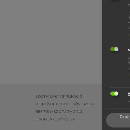
E
m
f
m
f
↓
M
E
f
s
↓
Ö
SZOTAR.NET APPLIKÁCIÓ
EGYÉNI FEL
H
MICROSOFT OFFICE BŐVÍTMÉNY
TANULÓKNA
BEÉPÜLŐ SZÓTÁRMODUL
OKTATÁSI I
Csak 
ONLINE NYELVVIZSGA
VÁLLALATI 