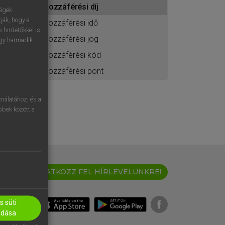
hozzáférési díj
ához
ségek
ják, hogy a
hozzáférési idő
 hirdetőkkel is
hozzáférési jog
egy harmadik
hozzáférési kód
hozzáférési pont
nálatához, és a
öbbek között a
IRATKOZZ FEL HÍRLEVELÜNKRE!
 süti
adása