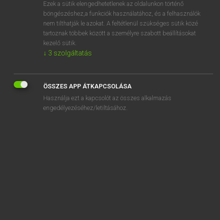
Ezek a sütik elengedhetetlenek az oldalunkon történő
böngészéshez,a funkciók használatához, és a felhasználók
nem tilthatják le azokat. A feltétlenül szükséges sütik közé
Lázár A. Péter, Varga György
tartoznak többek között a személyre szabott beállításokat
MAGYAR−ANGOL EGYETEMES NAGYSZÓTÁR
kezelő sütik.
↓
3
szolgáltatás
Kapcsolódó anyagok
etnonima
ÖSSZES APP ÁTKAPCSOLÁSA
étolaj
Használja ezt a kapcsolót az összes alkalmazás
etológia
engedélyezéséhez/letiltásához.
etológiai
etológus
etoni
étosz
étrend
étrendi