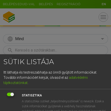
BELÉPÉS EDUID-VAL
BELÉPÉS
REGISZTRÁCIÓ
EN
menu
language
Mind
search
SÜTIK LISTÁJA
GR
KERESÉS
5
6
7
8
9
ö
ü
ó
Itt láthatja és testreszabhatja az önről gyűjtött információkat.
További információért kérjük, olvasd el az
adatvédelmi
r
t
z
u
i
o
p
ő
ú
LÁZÁR A. PÉTER, VARGA GYÖRGY
tájékoztatónkat
.
Magyar−angol egyetemes nagyszótár
g
h
j
k
l
é
á
ű
Ω
STATISZTIKA
v
b
n
m
,
.
-
AltGr
A statisztikai sütiket „teljesítménysütiknek” is nevezik. Ezek a
sütik információkat gyűjtenek a webhely használatának