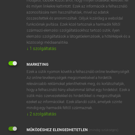
módjáról, többek között arról, hogy milyen oldalakat keresett fel
és milyen linkekre kattintott. Ezek az információk a felhasználó
VAN ELŐFIZETÉSED?
azonosítására nem használhatóak, mivel az adatok
összesítettek és anonimizáltak. Céljuk kizárólag a weboldal
Van előfizetésem a teljes szócikk megtekintéséhez.
funkcióinak javítása. Ezek közé tartoznak a harmadik féltől
származó elemzési szolgáltatásokhoz tartozó sütik; ilyen
BELÉPÉS
elemzési szolgáltatások a látogatóelemzések, a hőtérképek és a
közösségi médiaanalitika.
↓
1
szolgáltatás
MARKETING
Ezek a sütik nyomon követik a felhasználó online tevékenységét.
Az online tevékenységek megismerésével a hirdetők
NINCS ELŐFIZETÉSED?
relevánsabb reklámokat jeleníthetnek meg, és korlátozhatják,
Nincs regisztrációm és előfizetésem. A szótár 2 órás,
hogy a felhasználó hány alkalommal láthat egy hirdetést. Ezek a
díjmentes próbaverziójának elindításához regisztrálok és
sütik más szervezetekkel és hirdetőkkel is megoszthatják
belépek
.
ezeket az információkat. Ezek állandó sütik, amelyek szinte
mindig egy harmadik féltől származnak.
↓
2
szolgáltatás
REGISZTRÁCIÓ
MŰKÖDÉSHEZ ELENGEDHETETLEN
(mindig szükséges)