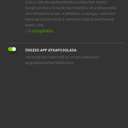
Ezek a sütik elengedhetetlenek az oldalunkon történő
böngészéshez,a funkciók használatához, és a felhasználók
nem tilthatják le azokat. A feltétlenül szükséges sütik közé
Lázár A. Péter, Varga György
tartoznak többek között a személyre szabott beállításokat
MAGYAR−ANGOL EGYETEMES NAGYSZÓTÁR
kezelő sütik.
↓
3
szolgáltatás
Kapcsolódó anyagok
etnológiai
ÖSSZES APP ÁTKAPCSOLÁSA
etnológus
Használja ezt a kapcsolót az összes alkalmazás
etnonima
engedélyezéséhez/letiltásához.
étolaj
etológia
etológiai
etológus
etoni
étosz