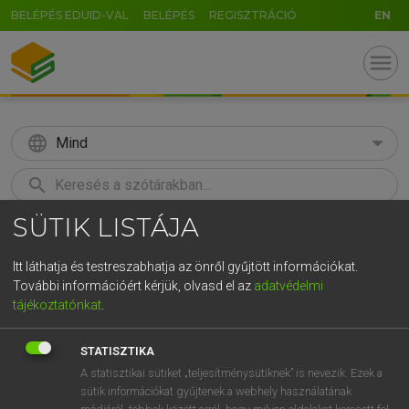
BELÉPÉS EDUID-VAL
BELÉPÉS
REGISZTRÁCIÓ
EN
menu
language
Mind
search
SÜTIK LISTÁJA
GR
KERESÉS
5
6
7
8
9
ö
ü
ó
Itt láthatja és testreszabhatja az önről gyűjtött információkat.
További információért kérjük, olvasd el az
adatvédelmi
r
t
z
u
i
o
p
ő
ú
LÁZÁR A. PÉTER, VARGA GYÖRGY
tájékoztatónkat
.
Magyar−angol egyetemes nagyszótár
g
h
j
k
l
é
á
ű
Ω
STATISZTIKA
v
b
n
m
,
.
-
AltGr
A statisztikai sütiket „teljesítménysütiknek” is nevezik. Ezek a
sütik információkat gyűjtenek a webhely használatának