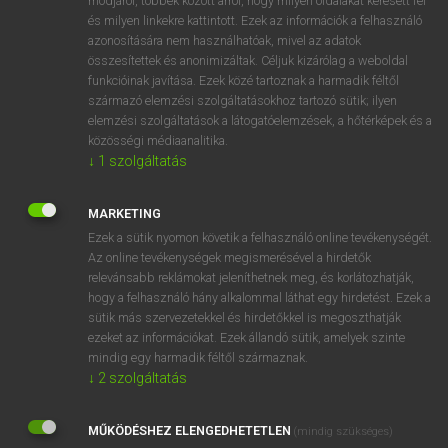
módjáról, többek között arról, hogy milyen oldalakat keresett fel
és milyen linkekre kattintott. Ezek az információk a felhasználó
VAN ELŐFIZETÉSED?
azonosítására nem használhatóak, mivel az adatok
összesítettek és anonimizáltak. Céljuk kizárólag a weboldal
Van előfizetésem a teljes szócikk megtekintéséhez.
funkcióinak javítása. Ezek közé tartoznak a harmadik féltől
származó elemzési szolgáltatásokhoz tartozó sütik; ilyen
BELÉPÉS
elemzési szolgáltatások a látogatóelemzések, a hőtérképek és a
közösségi médiaanalitika.
↓
1
szolgáltatás
MARKETING
Ezek a sütik nyomon követik a felhasználó online tevékenységét.
Az online tevékenységek megismerésével a hirdetők
NINCS ELŐFIZETÉSED?
relevánsabb reklámokat jeleníthetnek meg, és korlátozhatják,
Nincs regisztrációm és előfizetésem. A szótár 2 órás,
hogy a felhasználó hány alkalommal láthat egy hirdetést. Ezek a
díjmentes próbaverziójának elindításához regisztrálok és
sütik más szervezetekkel és hirdetőkkel is megoszthatják
belépek
.
ezeket az információkat. Ezek állandó sütik, amelyek szinte
mindig egy harmadik féltől származnak.
↓
2
szolgáltatás
REGISZTRÁCIÓ
MŰKÖDÉSHEZ ELENGEDHETETLEN
(mindig szükséges)