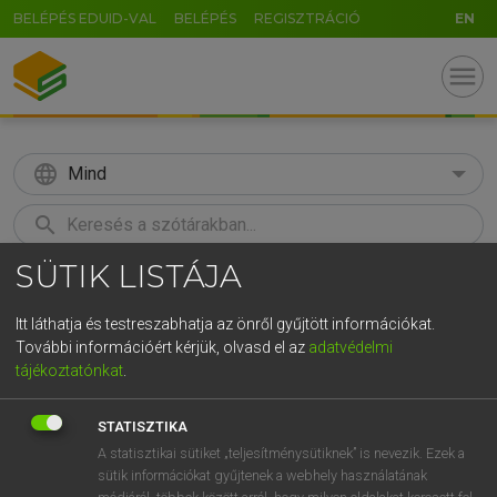
BELÉPÉS EDUID-VAL
BELÉPÉS
REGISZTRÁCIÓ
EN
menu
language
Mind
search
SÜTIK LISTÁJA
GR
KERESÉS
5
6
7
8
9
ö
ü
ó
Itt láthatja és testreszabhatja az önről gyűjtött információkat.
További információért kérjük, olvasd el az
adatvédelmi
r
t
z
u
i
o
p
ő
ú
LÁZÁR A. PÉTER, VARGA GYÖRGY
tájékoztatónkat
.
Magyar−angol egyetemes nagyszótár
g
h
j
k
l
é
á
ű
Ω
STATISZTIKA
v
b
n
m
,
.
-
AltGr
A statisztikai sütiket „teljesítménysütiknek” is nevezik. Ezek a
sütik információkat gyűjtenek a webhely használatának