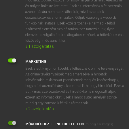
módjáról, többek között arról, hogy milyen oldalakat keresett fel
és milyen linkekre kattintott. Ezek az információk a felhasználó
VAN ELŐFIZETÉSED?
azonosítására nem használhatóak, mivel az adatok
összesítettek és anonimizáltak. Céljuk kizárólag a weboldal
Van előfizetésem a teljes szócikk megtekintéséhez.
funkcióinak javítása. Ezek közé tartoznak a harmadik féltől
származó elemzési szolgáltatásokhoz tartozó sütik; ilyen
BELÉPÉS
elemzési szolgáltatások a látogatóelemzések, a hőtérképek és a
közösségi médiaanalitika.
↓
1
szolgáltatás
MARKETING
Ezek a sütik nyomon követik a felhasználó online tevékenységét.
Az online tevékenységek megismerésével a hirdetők
NINCS ELŐFIZETÉSED?
relevánsabb reklámokat jeleníthetnek meg, és korlátozhatják,
Nincs regisztrációm és előfizetésem. A szótár 2 órás,
hogy a felhasználó hány alkalommal láthat egy hirdetést. Ezek a
díjmentes próbaverziójának elindításához regisztrálok és
sütik más szervezetekkel és hirdetőkkel is megoszthatják
belépek
.
ezeket az információkat. Ezek állandó sütik, amelyek szinte
mindig egy harmadik féltől származnak.
↓
2
szolgáltatás
REGISZTRÁCIÓ
MŰKÖDÉSHEZ ELENGEDHETETLEN
(mindig szükséges)