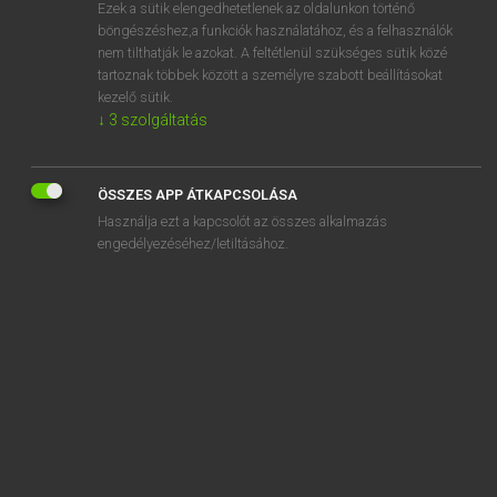
Ezek a sütik elengedhetetlenek az oldalunkon történő
böngészéshez,a funkciók használatához, és a felhasználók
nem tilthatják le azokat. A feltétlenül szükséges sütik közé
Lázár A. Péter, Varga György
tartoznak többek között a személyre szabott beállításokat
MAGYAR−ANGOL EGYETEMES NAGYSZÓTÁR
kezelő sütik.
↓
3
szolgáltatás
Kapcsolódó anyagok
etológiai
ÖSSZES APP ÁTKAPCSOLÁSA
etológus
Használja ezt a kapcsolót az összes alkalmazás
etoni
engedélyezéséhez/letiltásához.
étosz
étrend
étrendi
étrendi előírás
étrend-kiegészítés
étrend-kiegészítő