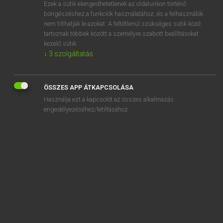
Ezek a sütik elengedhetetlenek az oldalunkon történő
böngészéshez,a funkciók használatához, és a felhasználók
nem tilthatják le azokat. A feltétlenül szükséges sütik közé
Lázár A. Péter, Varga György
tartoznak többek között a személyre szabott beállításokat
MAGYAR−ANGOL EGYETEMES NAGYSZÓTÁR
kezelő sütik.
↓
3
szolgáltatás
Kapcsolódó anyagok
akárki
ÖSSZES APP ÁTKAPCSOLÁSA
akármeddig
Használja ezt a kapcsolót az összes alkalmazás
akármekkora
engedélyezéséhez/letiltásához.
akármely
akármelyik
akármennyi
akármennyien
akármennyire
akármennyiszer