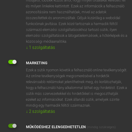
módjáról, többek között arról, hogy milyen oldalakat keresett fel
és milyen linkekre kattintott. Ezek az információk a felhasználó
VAN ELŐFIZETÉSED?
azonosítására nem használhatóak, mivel az adatok
összesítettek és anonimizáltak. Céljuk kizárólag a weboldal
Van előfizetésem a teljes szócikk megtekintéséhez.
funkcióinak javítása. Ezek közé tartoznak a harmadik féltől
származó elemzési szolgáltatásokhoz tartozó sütik; ilyen
BELÉPÉS
elemzési szolgáltatások a látogatóelemzések, a hőtérképek és a
közösségi médiaanalitika.
↓
1
szolgáltatás
MARKETING
Ezek a sütik nyomon követik a felhasználó online tevékenységét.
Az online tevékenységek megismerésével a hirdetők
NINCS ELŐFIZETÉSED?
relevánsabb reklámokat jeleníthetnek meg, és korlátozhatják,
Nincs regisztrációm és előfizetésem. A szótár 2 órás,
hogy a felhasználó hány alkalommal láthat egy hirdetést. Ezek a
díjmentes próbaverziójának elindításához regisztrálok és
sütik más szervezetekkel és hirdetőkkel is megoszthatják
belépek
.
ezeket az információkat. Ezek állandó sütik, amelyek szinte
mindig egy harmadik féltől származnak.
↓
2
szolgáltatás
REGISZTRÁCIÓ
MŰKÖDÉSHEZ ELENGEDHETETLEN
(mindig szükséges)