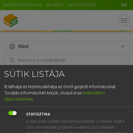
BELÉPÉS EDUID-VAL
BELÉPÉS
REGISZTRÁCIÓ
EN
menu
language
Mind
search
SÜTIK LISTÁJA
GR
KERESÉS
5
6
7
8
9
ö
ü
ó
Itt láthatja és testreszabhatja az önről gyűjtött információkat.
További információért kérjük, olvasd el az
adatvédelmi
r
t
z
u
i
o
p
ő
ú
LÁZÁR A. PÉTER, VARGA GYÖRGY
tájékoztatónkat
.
Magyar−angol egyetemes nagyszótár
g
h
j
k
l
é
á
ű
Ω
STATISZTIKA
v
b
n
m
,
.
-
AltGr
A statisztikai sütiket „teljesítménysütiknek” is nevezik. Ezek a
sütik információkat gyűjtenek a webhely használatának