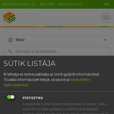
BELÉPÉS EDUID-VAL
BELÉPÉS
REGISZTRÁCIÓ
EN
menu
language
Mind
search
SÜTIK LISTÁJA
GR
KERESÉS
5
6
7
8
9
ö
ü
ó
Itt láthatja és testreszabhatja az önről gyűjtött információkat.
További információért kérjük, olvasd el az
adatvédelmi
r
t
z
u
i
o
p
ő
ú
LÁZÁR A. PÉTER, VARGA GYÖRGY
tájékoztatónkat
.
Magyar−angol egyetemes nagyszótár
g
h
j
k
l
é
á
ű
Ω
STATISZTIKA
v
b
n
m
,
.
-
AltGr
A statisztikai sütiket „teljesítménysütiknek” is nevezik. Ezek a
sütik információkat gyűjtenek a webhely használatának