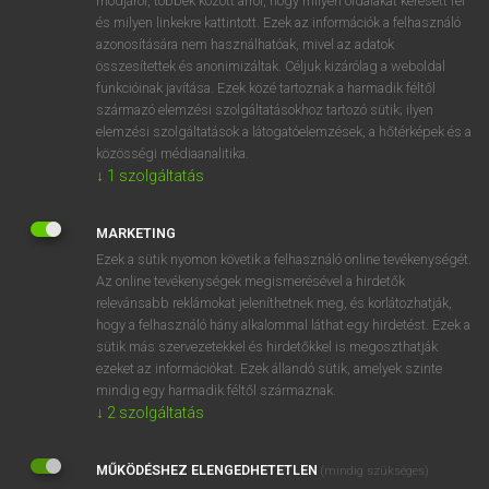
módjáról, többek között arról, hogy milyen oldalakat keresett fel
és milyen linkekre kattintott. Ezek az információk a felhasználó
VAN ELŐFIZETÉSED?
azonosítására nem használhatóak, mivel az adatok
összesítettek és anonimizáltak. Céljuk kizárólag a weboldal
Van előfizetésem a teljes szócikk megtekintéséhez.
funkcióinak javítása. Ezek közé tartoznak a harmadik féltől
származó elemzési szolgáltatásokhoz tartozó sütik; ilyen
BELÉPÉS
elemzési szolgáltatások a látogatóelemzések, a hőtérképek és a
közösségi médiaanalitika.
↓
1
szolgáltatás
MARKETING
Ezek a sütik nyomon követik a felhasználó online tevékenységét.
Az online tevékenységek megismerésével a hirdetők
NINCS ELŐFIZETÉSED?
relevánsabb reklámokat jeleníthetnek meg, és korlátozhatják,
Nincs regisztrációm és előfizetésem. A szótár 2 órás,
hogy a felhasználó hány alkalommal láthat egy hirdetést. Ezek a
díjmentes próbaverziójának elindításához regisztrálok és
sütik más szervezetekkel és hirdetőkkel is megoszthatják
belépek
.
ezeket az információkat. Ezek állandó sütik, amelyek szinte
mindig egy harmadik féltől származnak.
↓
2
szolgáltatás
REGISZTRÁCIÓ
MŰKÖDÉSHEZ ELENGEDHETETLEN
(mindig szükséges)