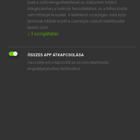
Ezek a sütik elengedhetetlenek az oldalunkon történő
böngészéshez,a funkciók használatához, és a felhasználók
nem tilthatják le azokat. A feltétlenül szükséges sütik közé
Lázár A. Péter, Varga György
tartoznak többek között a személyre szabott beállításokat
MAGYAR−ANGOL EGYETEMES NAGYSZÓTÁR
kezelő sütik.
↓
3
szolgáltatás
Kapcsolódó anyagok
akárhogy
ÖSSZES APP ÁTKAPCSOLÁSA
akárhol
Használja ezt a kapcsolót az összes alkalmazás
akárhonnan
engedélyezéséhez/letiltásához.
akárhova
akárki
akármeddig
akármekkora
akármely
akármelyik