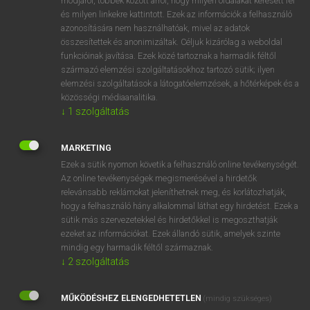
módjáról, többek között arról, hogy milyen oldalakat keresett fel
és milyen linkekre kattintott. Ezek az információk a felhasználó
VAN ELŐFIZETÉSED?
azonosítására nem használhatóak, mivel az adatok
összesítettek és anonimizáltak. Céljuk kizárólag a weboldal
Van előfizetésem a teljes szócikk megtekintéséhez.
funkcióinak javítása. Ezek közé tartoznak a harmadik féltől
származó elemzési szolgáltatásokhoz tartozó sütik; ilyen
BELÉPÉS
elemzési szolgáltatások a látogatóelemzések, a hőtérképek és a
közösségi médiaanalitika.
↓
1
szolgáltatás
MARKETING
Ezek a sütik nyomon követik a felhasználó online tevékenységét.
Az online tevékenységek megismerésével a hirdetők
NINCS ELŐFIZETÉSED?
relevánsabb reklámokat jeleníthetnek meg, és korlátozhatják,
Nincs regisztrációm és előfizetésem. A szótár 2 órás,
hogy a felhasználó hány alkalommal láthat egy hirdetést. Ezek a
díjmentes próbaverziójának elindításához regisztrálok és
sütik más szervezetekkel és hirdetőkkel is megoszthatják
belépek
.
ezeket az információkat. Ezek állandó sütik, amelyek szinte
mindig egy harmadik féltől származnak.
↓
2
szolgáltatás
REGISZTRÁCIÓ
MŰKÖDÉSHEZ ELENGEDHETETLEN
(mindig szükséges)