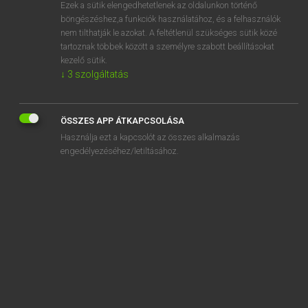
Ezek a sütik elengedhetetlenek az oldalunkon történő
böngészéshez,a funkciók használatához, és a felhasználók
nem tilthatják le azokat. A feltétlenül szükséges sütik közé
Lázár A. Péter, Varga György
tartoznak többek között a személyre szabott beállításokat
MAGYAR−ANGOL EGYETEMES NAGYSZÓTÁR
kezelő sütik.
↓
3
szolgáltatás
Kapcsolódó anyagok
ajtóvédő
ÖSSZES APP ÁTKAPCSOLÁSA
ajtózár
Használja ezt a kapcsolót az összes alkalmazás
ajtózseb
engedélyezéséhez/letiltásához.
ájul
ájulás
ájulási
ájulási roham
ájuldozik
ájult