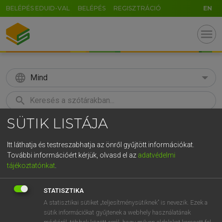
BELÉPÉS EDUID-VAL
BELÉPÉS
REGISZTRÁCIÓ
EN
menu
language
Mind
search
SÜTIK LISTÁJA
GR
KERESÉS
5
6
7
8
9
ö
ü
ó
Itt láthatja és testreszabhatja az önről gyűjtött információkat.
További információért kérjük, olvasd el az
adatvédelmi
r
t
z
u
i
o
p
ő
ú
LÁZÁR A. PÉTER, VARGA GYÖRGY
tájékoztatónkat
.
Magyar−angol egyetemes nagyszótár
g
h
j
k
l
é
á
ű
Ω
STATISZTIKA
v
b
n
m
,
.
-
AltGr
A statisztikai sütiket „teljesítménysütiknek” is nevezik. Ezek a
sütik információkat gyűjtenek a webhely használatának