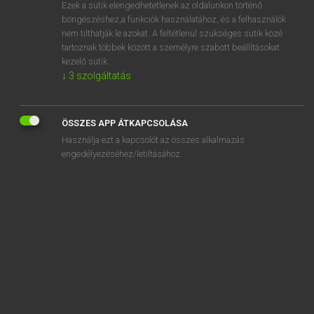
Ezek a sütik elengedhetetlenek az oldalunkon történő
böngészéshez,a funkciók használatához, és a felhasználók
nem tilthatják le azokat. A feltétlenül szükséges sütik közé
Lázár A. Péter, Varga György
tartoznak többek között a személyre szabott beállításokat
MAGYAR−ANGOL EGYETEMES NAGYSZÓTÁR
kezelő sütik.
↓
3
szolgáltatás
Kapcsolódó anyagok
ájulás
ÖSSZES APP ÁTKAPCSOLÁSA
ájulási
Használja ezt a kapcsolót az összes alkalmazás
ájulási roham
engedélyezéséhez/letiltásához.
ájuldozik
ájult
ájultan
ájurvéda
ájurvédikus
ajzószer