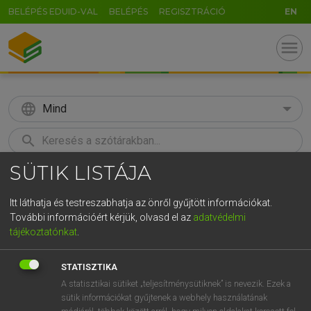
BELÉPÉS EDUID-VAL
BELÉPÉS
REGISZTRÁCIÓ
EN
menu
language
Mind
search
SÜTIK LISTÁJA
GR
KERESÉS
5
6
7
8
9
ö
ü
ó
Itt láthatja és testreszabhatja az önről gyűjtött információkat.
További információért kérjük, olvasd el az
adatvédelmi
r
t
z
u
i
o
p
ő
ú
LÁZÁR A. PÉTER, VARGA GYÖRGY
tájékoztatónkat
.
Magyar−angol egyetemes nagyszótár
g
h
j
k
l
é
á
ű
Ω
STATISZTIKA
v
b
n
m
,
.
-
AltGr
A statisztikai sütiket „teljesítménysütiknek” is nevezik. Ezek a
sütik információkat gyűjtenek a webhely használatának