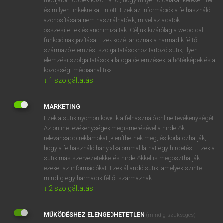
módjáról, többek között arról, hogy milyen oldalakat keresett fel
és milyen linkekre kattintott. Ezek az információk a felhasználó
VAN ELŐFIZETÉSED?
azonosítására nem használhatóak, mivel az adatok
összesítettek és anonimizáltak. Céljuk kizárólag a weboldal
Van előfizetésem a teljes szócikk megtekintéséhez.
funkcióinak javítása. Ezek közé tartoznak a harmadik féltől
származó elemzési szolgáltatásokhoz tartozó sütik; ilyen
BELÉPÉS
elemzési szolgáltatások a látogatóelemzések, a hőtérképek és a
közösségi médiaanalitika.
↓
1
szolgáltatás
MARKETING
Ezek a sütik nyomon követik a felhasználó online tevékenységét.
Az online tevékenységek megismerésével a hirdetők
NINCS ELŐFIZETÉSED?
relevánsabb reklámokat jeleníthetnek meg, és korlátozhatják,
Nincs regisztrációm és előfizetésem. A szótár 2 órás,
hogy a felhasználó hány alkalommal láthat egy hirdetést. Ezek a
díjmentes próbaverziójának elindításához regisztrálok és
sütik más szervezetekkel és hirdetőkkel is megoszthatják
belépek
.
ezeket az információkat. Ezek állandó sütik, amelyek szinte
mindig egy harmadik féltől származnak.
↓
2
szolgáltatás
REGISZTRÁCIÓ
MŰKÖDÉSHEZ ELENGEDHETETLEN
(mindig szükséges)