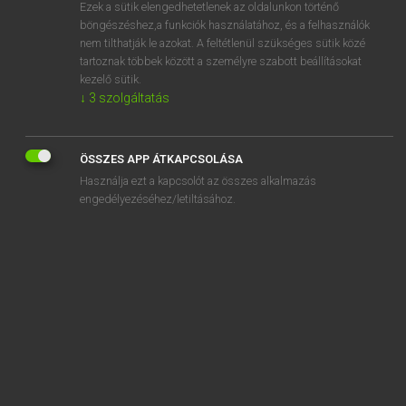
Ezek a sütik elengedhetetlenek az oldalunkon történő
böngészéshez,a funkciók használatához, és a felhasználók
nem tilthatják le azokat. A feltétlenül szükséges sütik közé
Lázár A. Péter, Varga György
tartoznak többek között a személyre szabott beállításokat
MAGYAR−ANGOL EGYETEMES NAGYSZÓTÁR
kezelő sütik.
↓
3
szolgáltatás
Kapcsolódó anyagok
ájul
ÖSSZES APP ÁTKAPCSOLÁSA
ájulás
Használja ezt a kapcsolót az összes alkalmazás
ájulási
engedélyezéséhez/letiltásához.
ájulási roham
ájuldozik
ájult
ájultan
ájurvéda
ájurvédikus