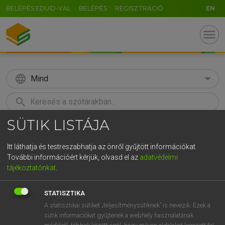
BELÉPÉS EDUID-VAL
BELÉPÉS
REGISZTRÁCIÓ
EN
menu
language
Mind
search
SÜTIK LISTÁJA
GR
KERESÉS
5
6
7
8
9
ö
ü
ó
Itt láthatja és testreszabhatja az önről gyűjtött információkat.
További információért kérjük, olvasd el az
adatvédelmi
r
t
z
u
i
o
p
ő
ú
LÁZÁR A. PÉTER, VARGA GYÖRGY
tájékoztatónkat
.
Magyar−angol egyetemes nagyszótár
g
h
j
k
l
é
á
ű
Ω
STATISZTIKA
v
b
n
m
,
.
-
AltGr
A statisztikai sütiket „teljesítménysütiknek” is nevezik. Ezek a
sütik információkat gyűjtenek a webhely használatának