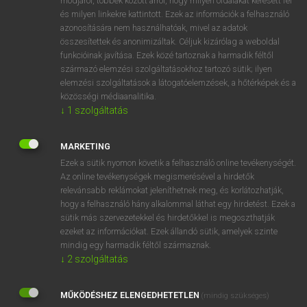
módjáról, többek között arról, hogy milyen oldalakat keresett fel
és milyen linkekre kattintott. Ezek az információk a felhasználó
VAN ELŐFIZETÉSED?
azonosítására nem használhatóak, mivel az adatok
összesítettek és anonimizáltak. Céljuk kizárólag a weboldal
Van előfizetésem a teljes szócikk megtekintéséhez.
funkcióinak javítása. Ezek közé tartoznak a harmadik féltől
származó elemzési szolgáltatásokhoz tartozó sütik; ilyen
BELÉPÉS
elemzési szolgáltatások a látogatóelemzések, a hőtérképek és a
közösségi médiaanalitika.
↓
1
szolgáltatás
MARKETING
Ezek a sütik nyomon követik a felhasználó online tevékenységét.
Az online tevékenységek megismerésével a hirdetők
NINCS ELŐFIZETÉSED?
relevánsabb reklámokat jeleníthetnek meg, és korlátozhatják,
Nincs regisztrációm és előfizetésem. A szótár 2 órás,
hogy a felhasználó hány alkalommal láthat egy hirdetést. Ezek a
díjmentes próbaverziójának elindításához regisztrálok és
sütik más szervezetekkel és hirdetőkkel is megoszthatják
belépek
.
ezeket az információkat. Ezek állandó sütik, amelyek szinte
mindig egy harmadik féltől származnak.
↓
2
szolgáltatás
REGISZTRÁCIÓ
MŰKÖDÉSHEZ ELENGEDHETETLEN
(mindig szükséges)