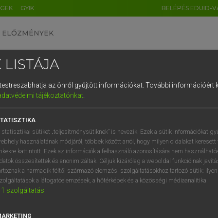
ÉGEK
GYIK
BELÉPÉS EDUID-V
ELŐZMÉNYEK
 LISTÁJA
és testreszabhatja az önről gyűjtött információkat.
További információért k
HU
DE
CN
FR
ES
IT
NL
RU
GR
adatvédelmi tájékoztatónkat
.
Y KAMMER, BOSCHNÉ ABLONCZY EMŐKE
1
2
3
4
5
6
7
8
9
ar−holland szótár
TATISZTIKA
q
w
e
r
t
z
u
i
 statisztikai sütiket „teljesítménysütiknek” is nevezik. Ezek a sütik információkat gy
ebhely használatának módjáról, többek között arról, hogy milyen oldalakat keresett 
a
s
d
f
g
h
j
k
l
é
inkekre kattintott. Ezek az információk a felhasználó azonosítására nem használható
datok összesítettek és anonimizáltak. Céljuk kizárólag a weboldal funkcióinak javít
í
y
x
c
v
b
n
m
,
.
artoznak a harmadik féltől származó elemzési szolgáltatásokhoz tartozó sütik; ilye
zolgáltatások a látogatóelemzések, a hőtérképek és a közösségi médiaanalitika.
VAN ELŐFIZETÉSED?
NINCS ELŐFIZETÉSED
1
szolgáltatás
előfizetésem a teljes szócikk
Nincs regisztrációm és előfiz
megtekintéséhez.
A szótár 2 órás, díjmente
MARKETING