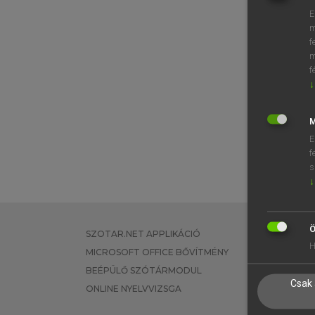
E
m
f
m
f
↓
M
E
f
s
↓
Ö
SZOTAR.NET APPLIKÁCIÓ
EGYÉNI FEL
H
MICROSOFT OFFICE BŐVÍTMÉNY
TANULÓKNA
BEÉPÜLŐ SZÓTÁRMODUL
OKTATÁSI I
Csak 
ONLINE NYELVVIZSGA
VÁLLALATI 