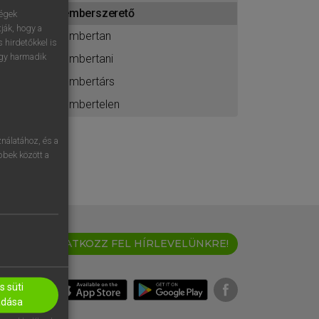
ához
emberszerető
ségek
ják, hogy a
embertan
 hirdetőkkel is
egy harmadik
embertani
embertárs
embertelen
nálatához, és a
öbbek között a
IRATKOZZ FEL HÍRLEVELÜNKRE!
 süti
adása