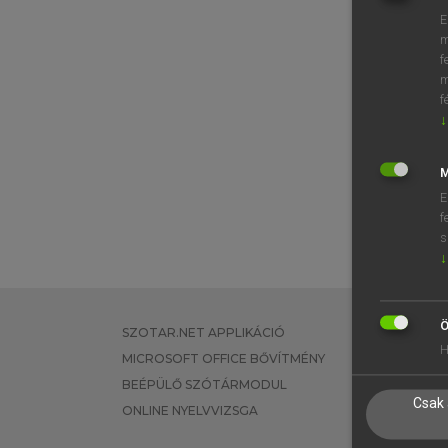
E
m
f
m
f
↓
M
E
f
s
↓
Ö
SZOTAR.NET APPLIKÁCIÓ
EGYÉNI FEL
H
MICROSOFT OFFICE BŐVÍTMÉNY
TANULÓKNA
BEÉPÜLŐ SZÓTÁRMODUL
OKTATÁSI I
Csak 
ONLINE NYELVVIZSGA
VÁLLALATI 