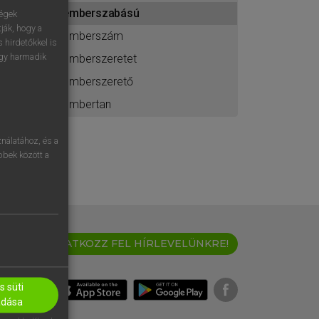
ához
emberszabású
ségek
ják, hogy a
emberszám
 hirdetőkkel is
egy harmadik
emberszeretet
emberszerető
embertan
nálatához, és a
öbbek között a
IRATKOZZ FEL HÍRLEVELÜNKRE!
 süti
adása