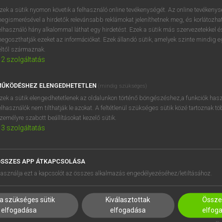
próbaverziójának elindítás
zek a sütik nyomon követik a felhasználó online tevékenységét. Az online tevékeny
BELÉPÉS
regisztrálok és
belépek
.
egismerésével a hirdetők relevánsabb reklámokat jeleníthetnek meg, és korlátozhat
elhasználó hány alkalommal láthat egy hirdetést. Ezek a sütik más szervezetekkel és
egoszthatják ezeket az információkat. Ezek állandó sütik, amelyek szinte mindig 
REGISZTRÁCIÓ
éltől származnak.
2
szolgáltatás
ŰKÖDÉSHEZ ELENGEDHETETLEN
(mindig szükséges)
zek a sütik elengedhetetlenek az oldalunkon történő böngészéshez,a funkciók hasz
elhasználók nem tilthatják le azokat. A feltétlenül szükséges sütik közé tartoznak t
zemélyre szabott beállításokat kezelő sütik.
3
szolgáltatás
SSZES APP ÁTKAPCSOLÁSA
HASZNÁLÓKNAK
SÚGÓ
asználja ezt a kapcsolót az összes alkalmazás engedélyezéséhez/letiltásához.
K
RÓLUNK
NTÉZMÉNYEKNEK
ELÉRHETŐSÉG
a szükséges sütik
Kiválasztottak
Összes
MEGOLDÁSOK
SÜTI BEÁLLÍTÁSOK
elfogadása
elfogadása
elfog