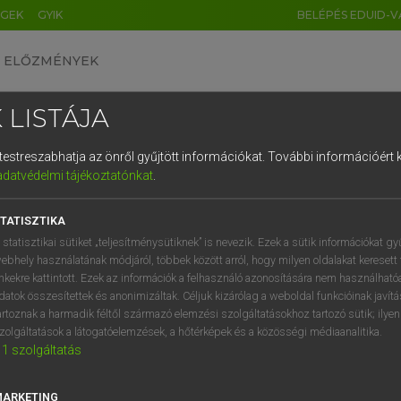
ÉGEK
GYIK
BELÉPÉS EDUID-V
ELŐZMÉNYEK
 LISTÁJA
és testreszabhatja az önről gyűjtött információkat.
További információért k
HU
DE
CN
FR
ES
IT
NL
RU
GR
adatvédelmi tájékoztatónkat
.
Y KAMMER, BOSCHNÉ ABLONCZY EMŐKE
1
2
3
4
5
6
7
8
9
ar−holland szótár
TATISZTIKA
q
w
e
r
t
z
u
i
 statisztikai sütiket „teljesítménysütiknek” is nevezik. Ezek a sütik információkat gy
ebhely használatának módjáról, többek között arról, hogy milyen oldalakat keresett 
a
s
d
f
g
h
j
k
l
é
inkekre kattintott. Ezek az információk a felhasználó azonosítására nem használható
datok összesítettek és anonimizáltak. Céljuk kizárólag a weboldal funkcióinak javít
í
y
x
c
v
b
n
m
,
.
artoznak a harmadik féltől származó elemzési szolgáltatásokhoz tartozó sütik; ilye
zolgáltatások a látogatóelemzések, a hőtérképek és a közösségi médiaanalitika.
VAN ELŐFIZETÉSED?
NINCS ELŐFIZETÉSED
1
szolgáltatás
előfizetésem a teljes szócikk
Nincs regisztrációm és előfiz
megtekintéséhez.
A szótár 2 órás, díjmente
MARKETING