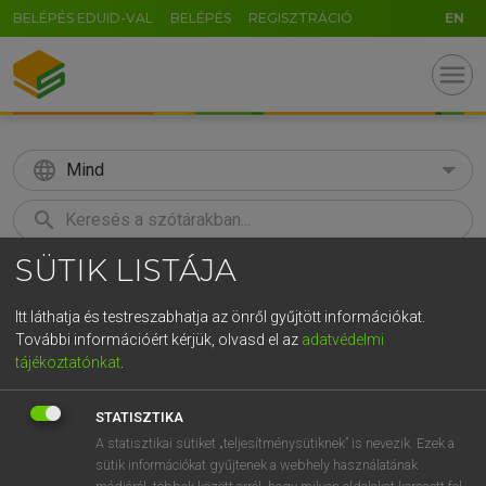
BELÉPÉS EDUID-VAL
BELÉPÉS
REGISZTRÁCIÓ
EN
menu
language
Mind
search
SÜTIK LISTÁJA
GR
KERESÉS
5
6
7
8
9
ö
ü
ó
Itt láthatja és testreszabhatja az önről gyűjtött információkat.
További információért kérjük, olvasd el az
adatvédelmi
r
t
z
u
i
o
p
ő
ú
HENRY KAMMER, BOSCHNÉ ABLONCZY EMŐKE
tájékoztatónkat
.
Magyar−holland szótár
g
h
j
k
l
é
á
ű
Ω
STATISZTIKA
v
b
n
m
,
.
-
AltGr
A statisztikai sütiket „teljesítménysütiknek” is nevezik. Ezek a
sütik információkat gyűjtenek a webhely használatának