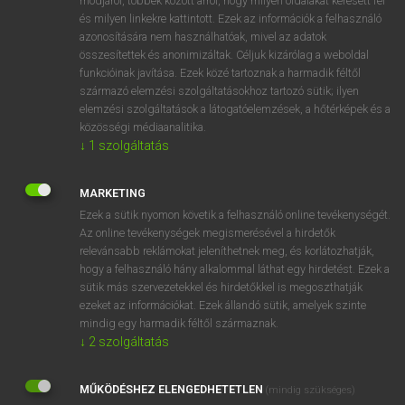
módjáról, többek között arról, hogy milyen oldalakat keresett fel
és milyen linkekre kattintott. Ezek az információk a felhasználó
VAN ELŐFIZETÉSED?
azonosítására nem használhatóak, mivel az adatok
összesítettek és anonimizáltak. Céljuk kizárólag a weboldal
Van előfizetésem a teljes szócikk megtekintéséhez.
funkcióinak javítása. Ezek közé tartoznak a harmadik féltől
származó elemzési szolgáltatásokhoz tartozó sütik; ilyen
BELÉPÉS
elemzési szolgáltatások a látogatóelemzések, a hőtérképek és a
közösségi médiaanalitika.
↓
1
szolgáltatás
MARKETING
Ezek a sütik nyomon követik a felhasználó online tevékenységét.
Az online tevékenységek megismerésével a hirdetők
NINCS ELŐFIZETÉSED?
relevánsabb reklámokat jeleníthetnek meg, és korlátozhatják,
Nincs regisztrációm és előfizetésem. A szótár 2 órás,
hogy a felhasználó hány alkalommal láthat egy hirdetést. Ezek a
díjmentes próbaverziójának elindításához regisztrálok és
sütik más szervezetekkel és hirdetőkkel is megoszthatják
belépek
.
ezeket az információkat. Ezek állandó sütik, amelyek szinte
mindig egy harmadik féltől származnak.
↓
2
szolgáltatás
REGISZTRÁCIÓ
MŰKÖDÉSHEZ ELENGEDHETETLEN
(mindig szükséges)