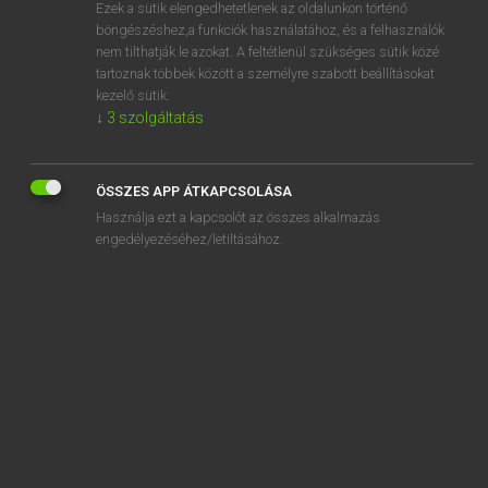
Ezek a sütik elengedhetetlenek az oldalunkon történő
böngészéshez,a funkciók használatához, és a felhasználók
nem tilthatják le azokat. A feltétlenül szükséges sütik közé
Henry Kammer, Boschné Ablonczy Emőke
tartoznak többek között a személyre szabott beállításokat
MAGYAR−HOLLAND SZÓTÁR
kezelő sütik.
↓
3
szolgáltatás
Kapcsolódó anyagok
emberszeretet
ÖSSZES APP ÁTKAPCSOLÁSA
emberszerető
Használja ezt a kapcsolót az összes alkalmazás
embertan
engedélyezéséhez/letiltásához.
embertani
embertárs
embertelen
embertelenség
embertömeg
emberül