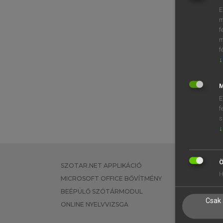
E
m
f
m
f
↓
M
E
f
s
↓
Ö
SZOTAR.NET APPLIKÁCIÓ
EGYÉNI FEL
H
MICROSOFT OFFICE BŐVÍTMÉNY
TANULÓKNA
BEÉPÜLŐ SZÓTÁRMODUL
OKTATÁSI I
Csak 
ONLINE NYELVVIZSGA
VÁLLALATI 