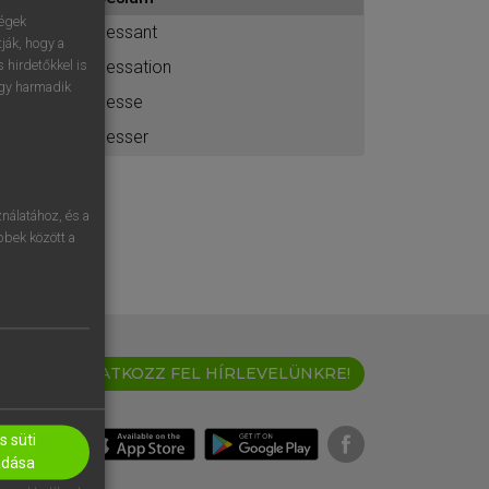
ához
ségek
cessant
ják, hogy a
cessation
 hirdetőkkel is
egy harmadik
cesse
cesser
nálatához, és a
öbbek között a
IRATKOZZ FEL HÍRLEVELÜNKRE!
 süti
adása