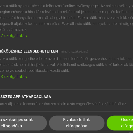
próbaverziójának elindítás
zek a sütik nyomon követik a felhasználó online tevékenységét. Az online tevékeny
BELÉPÉS
regisztrálok és
belépek
.
egismerésével a hirdetők relevánsabb reklámokat jeleníthetnek meg, és korlátozhat
elhasználó hány alkalommal láthat egy hirdetést. Ezek a sütik más szervezetekkel és
egoszthatják ezeket az információkat. Ezek állandó sütik, amelyek szinte mindig 
REGISZTRÁCIÓ
éltől származnak.
2
szolgáltatás
ŰKÖDÉSHEZ ELENGEDHETETLEN
(mindig szükséges)
zek a sütik elengedhetetlenek az oldalunkon történő böngészéshez,a funkciók hasz
elhasználók nem tilthatják le azokat. A feltétlenül szükséges sütik közé tartoznak t
zemélyre szabott beállításokat kezelő sütik.
3
szolgáltatás
SSZES APP ÁTKAPCSOLÁSA
HASZNÁLÓKNAK
SÚGÓ
asználja ezt a kapcsolót az összes alkalmazás engedélyezéséhez/letiltásához.
K
RÓLUNK
NTÉZMÉNYEKNEK
ELÉRHETŐSÉG
a szükséges sütik
Kiválasztottak
Összes
MEGOLDÁSOK
SÜTI BEÁLLÍTÁSOK
elfogadása
elfogadása
elfog