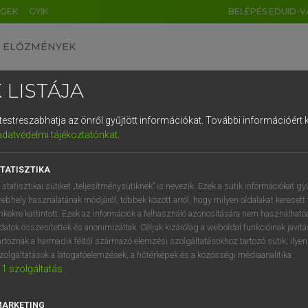
ÉGEK
GYIK
BELÉPÉS EDUID-V
ELŐZMÉNYEK
 LISTÁJA
és testreszabhatja az önről gyűjtött információkat.
További információért k
HU
DE
CN
FR
ES
IT
NL
RU
GR
adatvédelmi tájékoztatónkat
.
SI VILMOS, SZABÓ DÁVID
1
2
3
4
5
6
7
8
9
cia−magyar szótár
TATISZTIKA
q
w
e
r
t
z
u
i
 statisztikai sütiket „teljesítménysütiknek” is nevezik. Ezek a sütik információkat gy
ebhely használatának módjáról, többek között arról, hogy milyen oldalakat keresett 
a
s
d
f
g
h
j
k
l
é
inkekre kattintott. Ezek az információk a felhasználó azonosítására nem használható
datok összesítettek és anonimizáltak. Céljuk kizárólag a weboldal funkcióinak javít
í
y
x
c
v
b
n
m
,
.
artoznak a harmadik féltől származó elemzési szolgáltatásokhoz tartozó sütik; ilye
zolgáltatások a látogatóelemzések, a hőtérképek és a közösségi médiaanalitika.
VAN ELŐFIZETÉSED?
NINCS ELŐFIZETÉSED
1
szolgáltatás
előfizetésem a teljes szócikk
Nincs regisztrációm és előfiz
megtekintéséhez.
A szótár 2 órás, díjmente
MARKETING