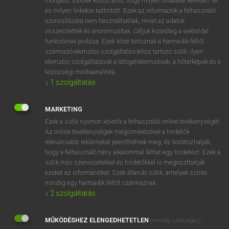
módjáról, többek között arról, hogy milyen oldalakat keresett fel
és milyen linkekre kattintott. Ezek az információk a felhasználó
VAN ELŐFIZETÉSED?
azonosítására nem használhatóak, mivel az adatok
összesítettek és anonimizáltak. Céljuk kizárólag a weboldal
Van előfizetésem a teljes szócikk megtekintéséhez.
funkcióinak javítása. Ezek közé tartoznak a harmadik féltől
származó elemzési szolgáltatásokhoz tartozó sütik; ilyen
BELÉPÉS
elemzési szolgáltatások a látogatóelemzések, a hőtérképek és a
közösségi médiaanalitika.
↓
1
szolgáltatás
MARKETING
Ezek a sütik nyomon követik a felhasználó online tevékenységét.
Az online tevékenységek megismerésével a hirdetők
NINCS ELŐFIZETÉSED?
relevánsabb reklámokat jeleníthetnek meg, és korlátozhatják,
Nincs regisztrációm és előfizetésem. A szótár 2 órás,
hogy a felhasználó hány alkalommal láthat egy hirdetést. Ezek a
díjmentes próbaverziójának elindításához regisztrálok és
sütik más szervezetekkel és hirdetőkkel is megoszthatják
belépek
.
ezeket az információkat. Ezek állandó sütik, amelyek szinte
mindig egy harmadik féltől származnak.
↓
2
szolgáltatás
REGISZTRÁCIÓ
MŰKÖDÉSHEZ ELENGEDHETETLEN
(mindig szükséges)