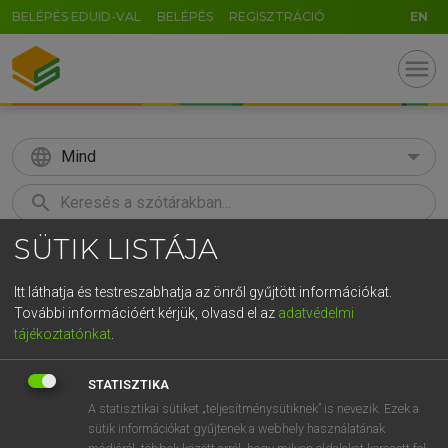
BELÉPÉS EDUID-VAL
BELÉPÉS
REGISZTRÁCIÓ
EN
menu
language
Mind
search
SÜTIK LISTÁJA
GR
KERESÉS
5
6
7
8
9
ö
ü
ó
Itt láthatja és testreszabhatja az önről gyűjtött információkat.
További információért kérjük, olvasd el az
adatvédelmi
r
t
z
u
i
o
p
ő
ú
BÁRDOSI VILMOS, SZABÓ DÁVID
tájékoztatónkat
.
Francia−magyar szótár
g
h
j
k
l
é
á
ű
Ω
STATISZTIKA
v
b
n
m
,
.
-
AltGr
A statisztikai sütiket „teljesítménysütiknek” is nevezik. Ezek a
sütik információkat gyűjtenek a webhely használatának