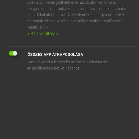
Ezek a sütik elengedhetetlenek az oldalunkon történő
böngészéshez,a funkciók használatához, és a felhasználók
nem tilthatják le azokat. A feltétlenül szükséges sütik közé
Bárdosi Vilmos, Szabó Dávid
tartoznak többek között a személyre szabott beállításokat
FRANCIA−MAGYAR SZÓTÁR
kezelő sütik.
↓
3
szolgáltatás
Kapcsolódó anyagok
ces
ÖSSZES APP ÁTKAPCSOLÁSA
CES
Használja ezt a kapcsolót az összes alkalmazás
C.E.S.
engedélyezéséhez/letiltásához.
césar
césarien
césarienne
césariser
césarisme
césium