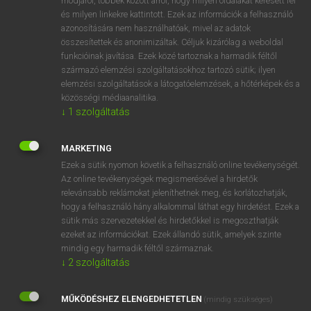
módjáról, többek között arról, hogy milyen oldalakat keresett fel
és milyen linkekre kattintott. Ezek az információk a felhasználó
VAN ELŐFIZETÉSED?
azonosítására nem használhatóak, mivel az adatok
összesítettek és anonimizáltak. Céljuk kizárólag a weboldal
Van előfizetésem a teljes szócikk megtekintéséhez.
funkcióinak javítása. Ezek közé tartoznak a harmadik féltől
származó elemzési szolgáltatásokhoz tartozó sütik; ilyen
BELÉPÉS
elemzési szolgáltatások a látogatóelemzések, a hőtérképek és a
közösségi médiaanalitika.
↓
1
szolgáltatás
MARKETING
Ezek a sütik nyomon követik a felhasználó online tevékenységét.
Az online tevékenységek megismerésével a hirdetők
NINCS ELŐFIZETÉSED?
relevánsabb reklámokat jeleníthetnek meg, és korlátozhatják,
Nincs regisztrációm és előfizetésem. A szótár 2 órás,
hogy a felhasználó hány alkalommal láthat egy hirdetést. Ezek a
díjmentes próbaverziójának elindításához regisztrálok és
sütik más szervezetekkel és hirdetőkkel is megoszthatják
belépek
.
ezeket az információkat. Ezek állandó sütik, amelyek szinte
mindig egy harmadik féltől származnak.
↓
2
szolgáltatás
REGISZTRÁCIÓ
MŰKÖDÉSHEZ ELENGEDHETETLEN
(mindig szükséges)