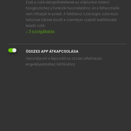
Ezek a sütik elengedhetetlenek az oldalunkon történő
böngészéshez,a funkciók használatához, és a felhasználók
nem tilthatják le azokat. A feltétlenül szükséges sütik közé
Bárdosi Vilmos, Szabó Dávid
tartoznak többek között a személyre szabott beállításokat
FRANCIA−MAGYAR SZÓTÁR
kezelő sütik.
↓
3
szolgáltatás
Kapcsolódó anyagok
césariser
ÖSSZES APP ÁTKAPCSOLÁSA
césarisme
Használja ezt a kapcsolót az összes alkalmazás
césium
engedélyezéséhez/letiltásához.
cessant
cessation
cesse
cesser
cessez-le-feu
cessibilité