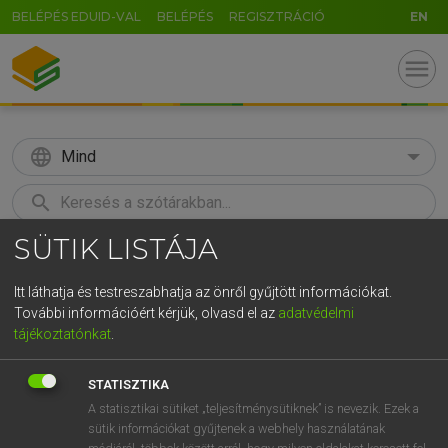
BELÉPÉS EDUID-VAL
BELÉPÉS
REGISZTRÁCIÓ
EN
menu
language
Mind
search
SÜTIK LISTÁJA
U
GR
KERESÉS
5
6
7
8
9
ö
ü
ó
Itt láthatja és testreszabhatja az önről gyűjtött információkat.
További információért kérjük, olvasd el az
adatvédelmi
r
t
z
u
i
o
p
ő
ú
BÁRDOSI VILMOS, SZABÓ DÁVID
tájékoztatónkat
.
Francia−magyar szótár
g
h
j
k
l
é
á
ű
Ω
STATISZTIKA
c
v
b
n
m
,
.
-
AltGr
A statisztikai sütiket „teljesítménysütiknek” is nevezik. Ezek a
sütik információkat gyűjtenek a webhely használatának