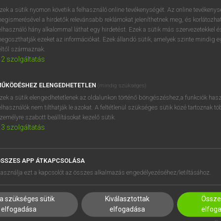
próbaverziójának elindítás
zek a sütik nyomon követik a felhasználó online tevékenységét. Az online tevékeny
BELÉPÉS
regisztrálok és
belépek
.
egismerésével a hirdetők relevánsabb reklámokat jeleníthetnek meg, és korlátozhat
elhasználó hány alkalommal láthat egy hirdetést. Ezek a sütik más szervezetekkel és
egoszthatják ezeket az információkat. Ezek állandó sütik, amelyek szinte mindig 
REGISZTRÁCIÓ
éltől származnak.
2
szolgáltatás
ŰKÖDÉSHEZ ELENGEDHETETLEN
(mindig szükséges)
zek a sütik elengedhetetlenek az oldalunkon történő böngészéshez,a funkciók hasz
elhasználók nem tilthatják le azokat. A feltétlenül szükséges sütik közé tartoznak t
zemélyre szabott beállításokat kezelő sütik.
3
szolgáltatás
SSZES APP ÁTKAPCSOLÁSA
HASZNÁLÓKNAK
SÚGÓ
asználja ezt a kapcsolót az összes alkalmazás engedélyezéséhez/letiltásához.
K
RÓLUNK
NTÉZMÉNYEKNEK
ELÉRHETŐSÉG
a szükséges sütik
Kiválasztottak
Összes
MEGOLDÁSOK
SÜTI BEÁLLÍTÁSOK
elfogadása
elfogadása
elfog