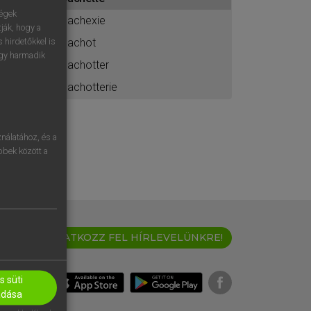
ához
ségek
cachexie
ják, hogy a
cachot
 hirdetőkkel is
egy harmadik
cachotter
cachotterie
nálatához, és a
öbbek között a
IRATKOZZ FEL HÍRLEVELÜNKRE!
 süti
adása