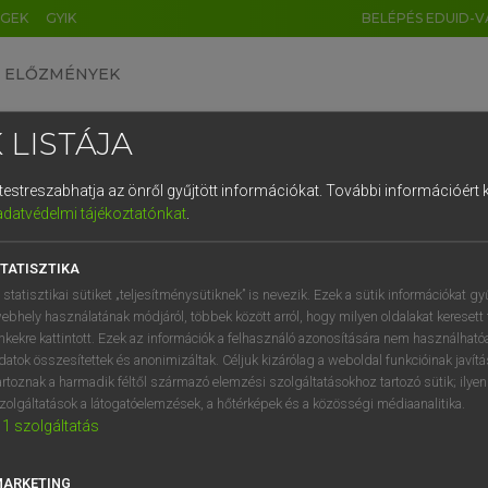
ÉGEK
GYIK
BELÉPÉS EDUID-V
ELŐZMÉNYEK
 LISTÁJA
és testreszabhatja az önről gyűjtött információkat.
További információért k
HU
DE
CN
FR
ES
IT
NL
RU
GR
adatvédelmi tájékoztatónkat
.
SI VILMOS, SZABÓ DÁVID
1
2
3
4
5
6
7
8
9
cia−magyar szótár
TATISZTIKA
q
w
e
r
t
z
u
i
 statisztikai sütiket „teljesítménysütiknek” is nevezik. Ezek a sütik információkat gy
ebhely használatának módjáról, többek között arról, hogy milyen oldalakat keresett 
a
s
d
f
g
h
j
k
l
é
inkekre kattintott. Ezek az információk a felhasználó azonosítására nem használható
datok összesítettek és anonimizáltak. Céljuk kizárólag a weboldal funkcióinak javít
í
y
x
c
v
b
n
m
,
.
artoznak a harmadik féltől származó elemzési szolgáltatásokhoz tartozó sütik; ilye
zolgáltatások a látogatóelemzések, a hőtérképek és a közösségi médiaanalitika.
VAN ELŐFIZETÉSED?
NINCS ELŐFIZETÉSED
1
szolgáltatás
előfizetésem a teljes szócikk
Nincs regisztrációm és előfiz
megtekintéséhez.
A szótár 2 órás, díjmente
MARKETING