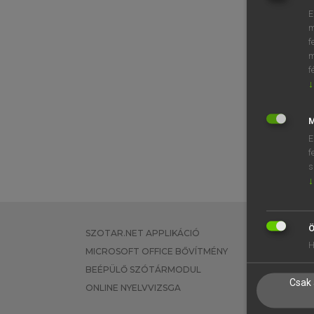
E
m
f
m
f
↓
M
E
f
s
↓
Ö
SZOTAR.NET APPLIKÁCIÓ
EGYÉNI FEL
H
MICROSOFT OFFICE BŐVÍTMÉNY
TANULÓKNA
BEÉPÜLŐ SZÓTÁRMODUL
OKTATÁSI I
Csak 
ONLINE NYELVVIZSGA
VÁLLALATI 