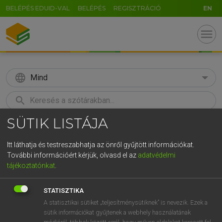
BELÉPÉS EDUID-VAL
BELÉPÉS
REGISZTRÁCIÓ
EN
menu
language
Mind
search
SÜTIK LISTÁJA
GR
KERESÉS
5
6
7
8
9
ö
ü
ó
Itt láthatja és testreszabhatja az önről gyűjtött információkat.
További információért kérjük, olvasd el az
adatvédelmi
r
t
z
u
i
o
p
ő
ú
BÁRDOSI VILMOS, SZABÓ DÁVID
tájékoztatónkat
.
Francia−magyar szótár
g
h
j
k
l
é
á
ű
Ω
STATISZTIKA
v
b
n
m
,
.
-
AltGr
A statisztikai sütiket „teljesítménysütiknek” is nevezik. Ezek a
sütik információkat gyűjtenek a webhely használatának