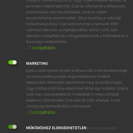
módjáról, többek között arról, hogy milyen oldalakat keresett fel
és milyen linkekre kattintott. Ezek az információk a felhasználó
VAN ELŐFIZETÉSED?
azonosítására nem használhatóak, mivel az adatok
összesítettek és anonimizáltak. Céljuk kizárólag a weboldal
Van előfizetésem a teljes szócikk megtekintéséhez.
funkcióinak javítása. Ezek közé tartoznak a harmadik féltől
származó elemzési szolgáltatásokhoz tartozó sütik; ilyen
BELÉPÉS
elemzési szolgáltatások a látogatóelemzések, a hőtérképek és a
közösségi médiaanalitika.
↓
1
szolgáltatás
MARKETING
Ezek a sütik nyomon követik a felhasználó online tevékenységét.
Az online tevékenységek megismerésével a hirdetők
NINCS ELŐFIZETÉSED?
relevánsabb reklámokat jeleníthetnek meg, és korlátozhatják,
Nincs regisztrációm és előfizetésem. A szótár 2 órás,
hogy a felhasználó hány alkalommal láthat egy hirdetést. Ezek a
díjmentes próbaverziójának elindításához regisztrálok és
sütik más szervezetekkel és hirdetőkkel is megoszthatják
belépek
.
ezeket az információkat. Ezek állandó sütik, amelyek szinte
mindig egy harmadik féltől származnak.
↓
2
szolgáltatás
REGISZTRÁCIÓ
MŰKÖDÉSHEZ ELENGEDHETETLEN
(mindig szükséges)