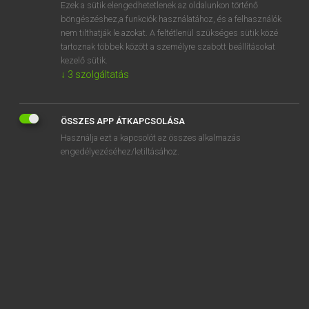
Ezek a sütik elengedhetetlenek az oldalunkon történő
böngészéshez,a funkciók használatához, és a felhasználók
nem tilthatják le azokat. A feltétlenül szükséges sütik közé
Bárdosi Vilmos, Szabó Dávid
tartoznak többek között a személyre szabott beállításokat
FRANCIA−MAGYAR SZÓTÁR
kezelő sütik.
↓
3
szolgáltatás
Kapcsolódó anyagok
cacher
ÖSSZES APP ÁTKAPCSOLÁSA
cache-radiateur
Használja ezt a kapcsolót az összes alkalmazás
cache-sexe
engedélyezéséhez/letiltásához.
cachet
cachetage
cache-tampon
cacheter
cachette
cachexie