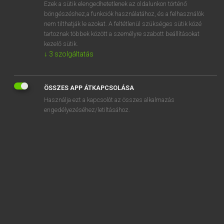
Ezek a sütik elengedhetetlenek az oldalunkon történő
böngészéshez,a funkciók használatához, és a felhasználók
nem tilthatják le azokat. A feltétlenül szükséges sütik közé
Bárdosi Vilmos, Szabó Dávid
tartoznak többek között a személyre szabott beállításokat
FRANCIA−MAGYAR SZÓTÁR
kezelő sütik.
↓
3
szolgáltatás
Kapcsolódó anyagok
cache-poussière
ÖSSZES APP ÁTKAPCSOLÁSA
cacher
Használja ezt a kapcsolót az összes alkalmazás
cache-radiateur
engedélyezéséhez/letiltásához.
cache-sexe
cachet
cachetage
cache-tampon
cacheter
cachette