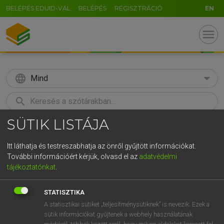
BELÉPÉS EDUID-VAL
BELÉPÉS
REGISZTRÁCIÓ
EN
menu
language
Mind
search
SÜTIK LISTÁJA
GR
KERESÉS
5
6
7
8
9
ö
ü
ó
Itt láthatja és testreszabhatja az önről gyűjtött információkat.
További információért kérjük, olvasd el az
adatvédelmi
r
t
z
u
i
o
p
ő
ú
BÁRDOSI VILMOS, SZABÓ DÁVID
tájékoztatónkat
.
Francia−magyar szótár
g
h
j
k
l
é
á
ű
Ω
STATISZTIKA
v
b
n
m
,
.
-
AltGr
A statisztikai sütiket „teljesítménysütiknek” is nevezik. Ezek a
sütik információkat gyűjtenek a webhely használatának