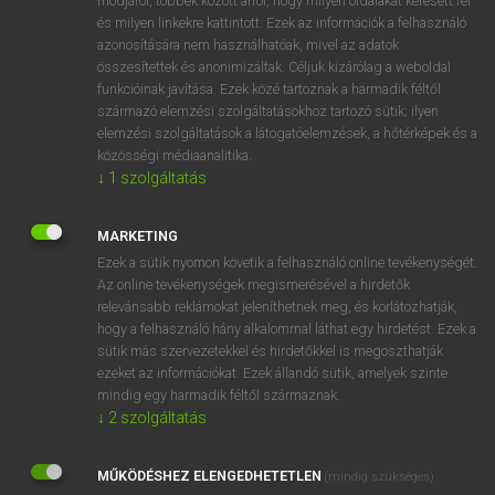
módjáról, többek között arról, hogy milyen oldalakat keresett fel
és milyen linkekre kattintott. Ezek az információk a felhasználó
VAN ELŐFIZETÉSED?
azonosítására nem használhatóak, mivel az adatok
összesítettek és anonimizáltak. Céljuk kizárólag a weboldal
Van előfizetésem a teljes szócikk megtekintéséhez.
funkcióinak javítása. Ezek közé tartoznak a harmadik féltől
származó elemzési szolgáltatásokhoz tartozó sütik; ilyen
BELÉPÉS
elemzési szolgáltatások a látogatóelemzések, a hőtérképek és a
közösségi médiaanalitika.
↓
1
szolgáltatás
MARKETING
Ezek a sütik nyomon követik a felhasználó online tevékenységét.
Az online tevékenységek megismerésével a hirdetők
NINCS ELŐFIZETÉSED?
relevánsabb reklámokat jeleníthetnek meg, és korlátozhatják,
Nincs regisztrációm és előfizetésem. A szótár 2 órás,
hogy a felhasználó hány alkalommal láthat egy hirdetést. Ezek a
díjmentes próbaverziójának elindításához regisztrálok és
sütik más szervezetekkel és hirdetőkkel is megoszthatják
belépek
.
ezeket az információkat. Ezek állandó sütik, amelyek szinte
mindig egy harmadik féltől származnak.
↓
2
szolgáltatás
REGISZTRÁCIÓ
MŰKÖDÉSHEZ ELENGEDHETETLEN
(mindig szükséges)