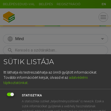
BELÉPÉS EDUID-VAL
BELÉPÉS
REGISZTRÁCIÓ
EN
menu
language
Mind
search
SÜTIK LISTÁJA
GR
KERESÉS
5
6
7
8
9
ö
ü
ó
Itt láthatja és testreszabhatja az önről gyűjtött információkat.
További információért kérjük, olvasd el az
adatvédelmi
r
t
z
u
i
o
p
ő
ú
BÁRDOSI VILMOS, SZABÓ DÁVID
tájékoztatónkat
.
Francia−magyar szótár
g
h
j
k
l
é
á
ű
Ω
STATISZTIKA
v
b
n
m
,
.
-
AltGr
A statisztikai sütiket „teljesítménysütiknek” is nevezik. Ezek a
sütik információkat gyűjtenek a webhely használatának