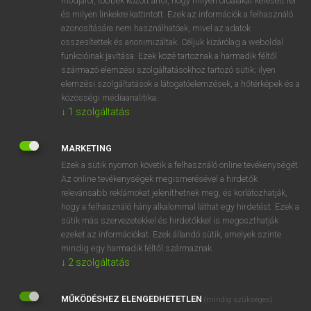
módjáról, többek között arról, hogy milyen oldalakat keresett fel
és milyen linkekre kattintott. Ezek az információk a felhasználó
VAN ELŐFIZETÉSED?
azonosítására nem használhatóak, mivel az adatok
összesítettek és anonimizáltak. Céljuk kizárólag a weboldal
Van előfizetésem a teljes szócikk megtekintéséhez.
funkcióinak javítása. Ezek közé tartoznak a harmadik féltől
származó elemzési szolgáltatásokhoz tartozó sütik; ilyen
BELÉPÉS
elemzési szolgáltatások a látogatóelemzések, a hőtérképek és a
közösségi médiaanalitika.
↓
1
szolgáltatás
MARKETING
Ezek a sütik nyomon követik a felhasználó online tevékenységét.
Az online tevékenységek megismerésével a hirdetők
NINCS ELŐFIZETÉSED?
relevánsabb reklámokat jeleníthetnek meg, és korlátozhatják,
Nincs regisztrációm és előfizetésem. A szótár 2 órás,
hogy a felhasználó hány alkalommal láthat egy hirdetést. Ezek a
díjmentes próbaverziójának elindításához regisztrálok és
sütik más szervezetekkel és hirdetőkkel is megoszthatják
belépek
.
ezeket az információkat. Ezek állandó sütik, amelyek szinte
mindig egy harmadik féltől származnak.
↓
2
szolgáltatás
REGISZTRÁCIÓ
MŰKÖDÉSHEZ ELENGEDHETETLEN
(mindig szükséges)