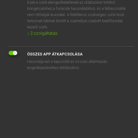
Ezek a sütik elengedhetetlenek az oldalunkon történő
böngészéshez,a funkciók használatához, és a felhasználók
nem tilthatják le azokat. A feltétlenül szükséges sütik közé
Bárdosi Vilmos, Szabó Dávid
tartoznak többek között a személyre szabott beállításokat
FRANCIA−MAGYAR SZÓTÁR
kezelő sütik.
↓
3
szolgáltatás
Kapcsolódó anyagok
borate
ÖSSZES APP ÁTKAPCSOLÁSA
boraté
Használja ezt a kapcsolót az összes alkalmazás
borax
engedélyezéséhez/letiltásához.
borborygme
bord
bordage
bordages
bordé
bordeaux