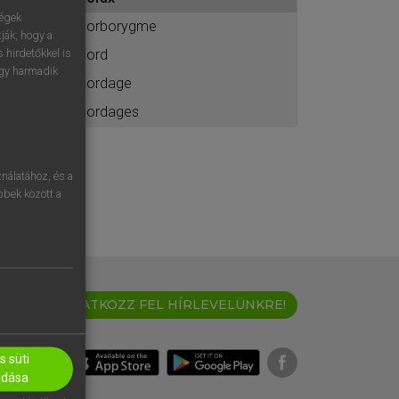
ához
ségek
borborygme
ják, hogy a
bord
 hirdetőkkel is
egy harmadik
bordage
bordages
nálatához, és a
öbbek között a
IRATKOZZ FEL HÍRLEVELÜNKRE!
 süti
adása