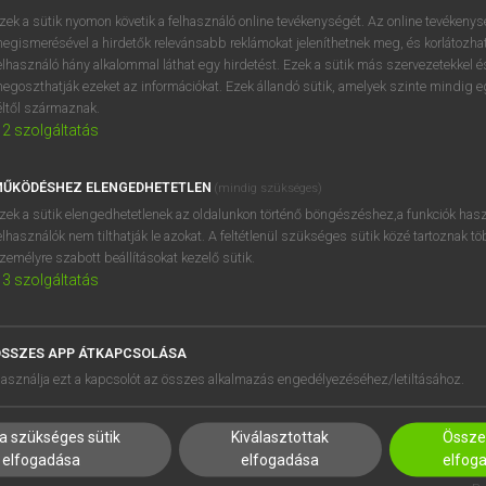
próbaverziójának elindítás
zek a sütik nyomon követik a felhasználó online tevékenységét. Az online tevékeny
BELÉPÉS
regisztrálok és
belépek
.
egismerésével a hirdetők relevánsabb reklámokat jeleníthetnek meg, és korlátozhat
elhasználó hány alkalommal láthat egy hirdetést. Ezek a sütik más szervezetekkel és
egoszthatják ezeket az információkat. Ezek állandó sütik, amelyek szinte mindig 
REGISZTRÁCIÓ
éltől származnak.
2
szolgáltatás
ŰKÖDÉSHEZ ELENGEDHETETLEN
(mindig szükséges)
zek a sütik elengedhetetlenek az oldalunkon történő böngészéshez,a funkciók hasz
elhasználók nem tilthatják le azokat. A feltétlenül szükséges sütik közé tartoznak t
zemélyre szabott beállításokat kezelő sütik.
3
szolgáltatás
SSZES APP ÁTKAPCSOLÁSA
HASZNÁLÓKNAK
SÚGÓ
asználja ezt a kapcsolót az összes alkalmazás engedélyezéséhez/letiltásához.
K
RÓLUNK
NTÉZMÉNYEKNEK
ELÉRHETŐSÉG
a szükséges sütik
Kiválasztottak
Összes
MEGOLDÁSOK
SÜTI BEÁLLÍTÁSOK
elfogadása
elfogadása
elfog