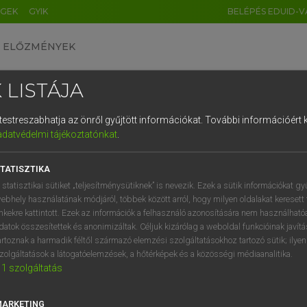
ÉGEK
GYIK
BELÉPÉS EDUID-V
ELŐZMÉNYEK
 LISTÁJA
és testreszabhatja az önről gyűjtött információkat.
További információért k
HU
DE
CN
FR
ES
IT
NL
RU
GR
adatvédelmi tájékoztatónkat
.
SI VILMOS, SZABÓ DÁVID
1
2
3
4
5
6
7
8
9
cia−magyar szótár
TATISZTIKA
q
w
e
r
t
z
u
i
 statisztikai sütiket „teljesítménysütiknek” is nevezik. Ezek a sütik információkat gy
ebhely használatának módjáról, többek között arról, hogy milyen oldalakat keresett 
a
s
d
f
g
h
j
k
l
é
inkekre kattintott. Ezek az információk a felhasználó azonosítására nem használható
datok összesítettek és anonimizáltak. Céljuk kizárólag a weboldal funkcióinak javít
í
y
x
c
v
b
n
m
,
.
artoznak a harmadik féltől származó elemzési szolgáltatásokhoz tartozó sütik; ilye
zolgáltatások a látogatóelemzések, a hőtérképek és a közösségi médiaanalitika.
VAN ELŐFIZETÉSED?
NINCS ELŐFIZETÉSED
1
szolgáltatás
előfizetésem a teljes szócikk
Nincs regisztrációm és előfiz
megtekintéséhez.
A szótár 2 órás, díjmente
MARKETING