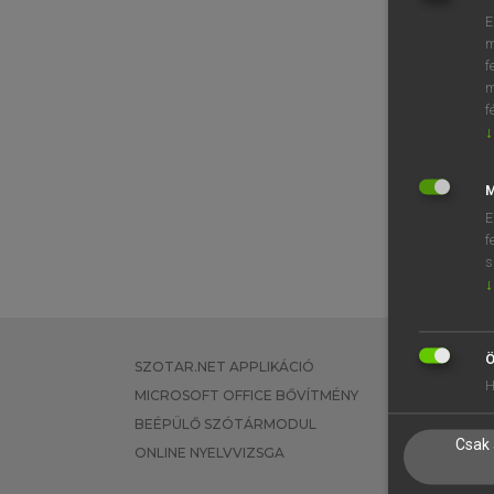
E
m
f
m
f
↓
M
E
f
s
↓
Ö
SZOTAR.NET APPLIKÁCIÓ
EGYÉNI FEL
H
MICROSOFT OFFICE BŐVÍTMÉNY
TANULÓKNA
BEÉPÜLŐ SZÓTÁRMODUL
OKTATÁSI I
Csak 
ONLINE NYELVVIZSGA
VÁLLALATI 