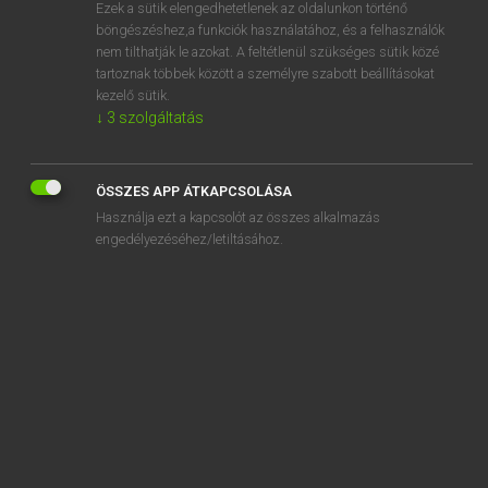
Ezek a sütik elengedhetetlenek az oldalunkon történő
böngészéshez,a funkciók használatához, és a felhasználók
nem tilthatják le azokat. A feltétlenül szükséges sütik közé
Bárdosi Vilmos, Szabó Dávid
tartoznak többek között a személyre szabott beállításokat
FRANCIA−MAGYAR SZÓTÁR
kezelő sütik.
↓
3
szolgáltatás
Kapcsolódó anyagok
bora
ÖSSZES APP ÁTKAPCSOLÁSA
borasse
Használja ezt a kapcsolót az összes alkalmazás
borassus
engedélyezéséhez/letiltásához.
borate
boraté
borax
borborygme
bord
bordage