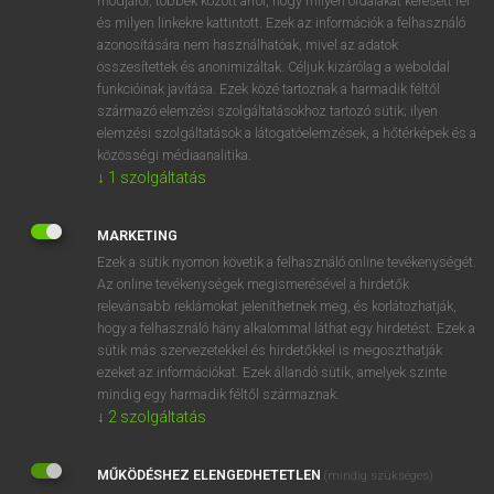
módjáról, többek között arról, hogy milyen oldalakat keresett fel
és milyen linkekre kattintott. Ezek az információk a felhasználó
VAN ELŐFIZETÉSED?
azonosítására nem használhatóak, mivel az adatok
összesítettek és anonimizáltak. Céljuk kizárólag a weboldal
Van előfizetésem a teljes szócikk megtekintéséhez.
funkcióinak javítása. Ezek közé tartoznak a harmadik féltől
származó elemzési szolgáltatásokhoz tartozó sütik; ilyen
BELÉPÉS
elemzési szolgáltatások a látogatóelemzések, a hőtérképek és a
közösségi médiaanalitika.
↓
1
szolgáltatás
MARKETING
Ezek a sütik nyomon követik a felhasználó online tevékenységét.
Az online tevékenységek megismerésével a hirdetők
NINCS ELŐFIZETÉSED?
relevánsabb reklámokat jeleníthetnek meg, és korlátozhatják,
Nincs regisztrációm és előfizetésem. A szótár 2 órás,
hogy a felhasználó hány alkalommal láthat egy hirdetést. Ezek a
díjmentes próbaverziójának elindításához regisztrálok és
sütik más szervezetekkel és hirdetőkkel is megoszthatják
belépek
.
ezeket az információkat. Ezek állandó sütik, amelyek szinte
mindig egy harmadik féltől származnak.
↓
2
szolgáltatás
REGISZTRÁCIÓ
MŰKÖDÉSHEZ ELENGEDHETETLEN
(mindig szükséges)