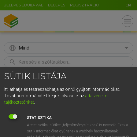
BELÉPÉS EDUID-VAL
BELÉPÉS
REGISZTRÁCIÓ
EN
menu
language
Mind
search
SÜTIK LISTÁJA
GR
KERESÉS
5
6
7
8
9
ö
ü
ó
Itt láthatja és testreszabhatja az önről gyűjtött információkat.
További információért kérjük, olvasd el az
adatvédelmi
r
t
z
u
i
o
p
ő
ú
BÁRDOSI VILMOS, SZABÓ DÁVID
tájékoztatónkat
.
Francia−magyar szótár
g
h
j
k
l
é
á
ű
Ω
STATISZTIKA
v
b
n
m
,
.
-
AltGr
A statisztikai sütiket „teljesítménysütiknek” is nevezik. Ezek a
sütik információkat gyűjtenek a webhely használatának