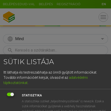
BELÉPÉS EDUID-VAL
BELÉPÉS
REGISZTRÁCIÓ
EN
menu
language
Mind
search
SÜTIK LISTÁJA
GR
KERESÉS
5
6
7
8
9
ö
ü
ó
Itt láthatja és testreszabhatja az önről gyűjtött információkat.
További információért kérjük, olvasd el az
adatvédelmi
r
t
z
u
i
o
p
ő
ú
ECKHARDT SÁNDOR, OLÁH TIBOR
tájékoztatónkat
.
Francia−magyar nagyszótár
g
h
j
k
l
é
á
ű
Ω
STATISZTIKA
v
b
n
m
,
.
-
AltGr
A statisztikai sütiket „teljesítménysütiknek” is nevezik. Ezek a
sütik információkat gyűjtenek a webhely használatának