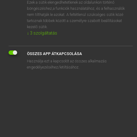
Ezek a sütik elengedhetetlenek az oldalunkon történő
böngészéshez,a funkciók használatához, és a felhasználók
nem tilthatják le azokat. A feltétlenül szükséges sütik közé
Eckhardt Sándor, Oláh Tibor
tartoznak többek között a személyre szabott beállításokat
FRANCIA−MAGYAR NAGYSZÓTÁR
kezelő sütik.
↓
3
szolgáltatás
Kapcsolódó anyagok
corallifère
ÖSSZES APP ÁTKAPCSOLÁSA
coralliforme
Használja ezt a kapcsolót az összes alkalmazás
coralligène
engedélyezéséhez/letiltásához.
corallin
corallinaire
coralline
corallinées
coram populo
Coran