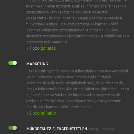
módjáról, többek között arról, hogy milyen oldalakat keresett fel
és milyen linkekre kattintott. Ezek az információk a felhasználó
VAN ELŐFIZETÉSED?
azonosítására nem használhatóak, mivel az adatok
összesítettek és anonimizáltak. Céljuk kizárólag a weboldal
Van előfizetésem a teljes szócikk megtekintéséhez.
funkcióinak javítása. Ezek közé tartoznak a harmadik féltől
származó elemzési szolgáltatásokhoz tartozó sütik; ilyen
BELÉPÉS
elemzési szolgáltatások a látogatóelemzések, a hőtérképek és a
közösségi médiaanalitika.
↓
1
szolgáltatás
MARKETING
Ezek a sütik nyomon követik a felhasználó online tevékenységét.
Az online tevékenységek megismerésével a hirdetők
NINCS ELŐFIZETÉSED?
relevánsabb reklámokat jeleníthetnek meg, és korlátozhatják,
Nincs regisztrációm és előfizetésem. A szótár 2 órás,
hogy a felhasználó hány alkalommal láthat egy hirdetést. Ezek a
díjmentes próbaverziójának elindításához regisztrálok és
sütik más szervezetekkel és hirdetőkkel is megoszthatják
belépek
.
ezeket az információkat. Ezek állandó sütik, amelyek szinte
mindig egy harmadik féltől származnak.
↓
2
szolgáltatás
REGISZTRÁCIÓ
MŰKÖDÉSHEZ ELENGEDHETETLEN
(mindig szükséges)