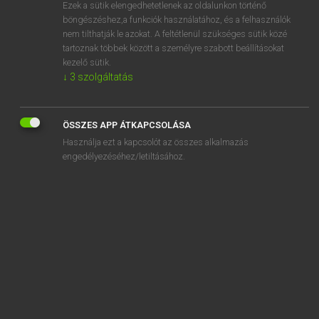
Ezek a sütik elengedhetetlenek az oldalunkon történő
böngészéshez,a funkciók használatához, és a felhasználók
nem tilthatják le azokat. A feltétlenül szükséges sütik közé
Eckhardt Sándor, Oláh Tibor
tartoznak többek között a személyre szabott beállításokat
FRANCIA−MAGYAR NAGYSZÓTÁR
kezelő sütik.
↓
3
szolgáltatás
Kapcsolódó anyagok
corallaire
ÖSSZES APP ÁTKAPCSOLÁSA
coralliaires
Használja ezt a kapcsolót az összes alkalmazás
corallien
engedélyezéséhez/letiltásához.
corallifère
coralliforme
coralligène
corallin
corallinaire
coralline