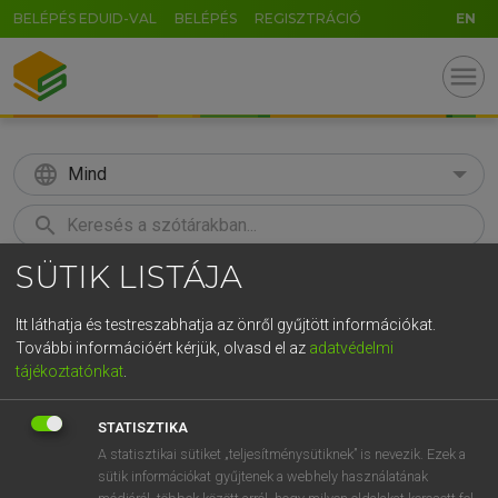
BELÉPÉS EDUID-VAL
BELÉPÉS
REGISZTRÁCIÓ
EN
menu
language
Mind
search
SÜTIK LISTÁJA
GR
KERESÉS
5
6
7
8
9
ö
ü
ó
Itt láthatja és testreszabhatja az önről gyűjtött információkat.
További információért kérjük, olvasd el az
adatvédelmi
r
t
z
u
i
o
p
ő
ú
ECKHARDT SÁNDOR, OLÁH TIBOR
tájékoztatónkat
.
Francia−magyar nagyszótár
g
h
j
k
l
é
á
ű
Ω
STATISZTIKA
v
b
n
m
,
.
-
AltGr
A statisztikai sütiket „teljesítménysütiknek” is nevezik. Ezek a
sütik információkat gyűjtenek a webhely használatának