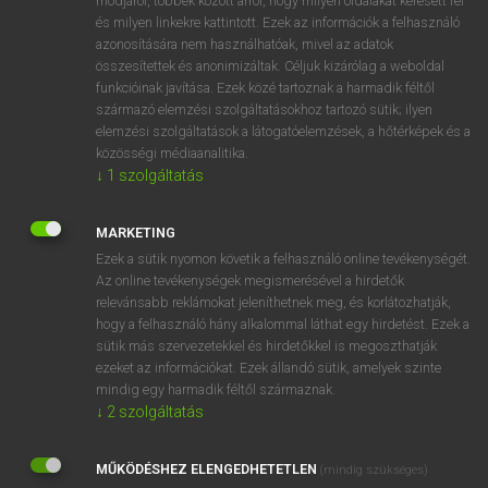
módjáról, többek között arról, hogy milyen oldalakat keresett fel
és milyen linkekre kattintott. Ezek az információk a felhasználó
VAN ELŐFIZETÉSED?
azonosítására nem használhatóak, mivel az adatok
összesítettek és anonimizáltak. Céljuk kizárólag a weboldal
Van előfizetésem a teljes szócikk megtekintéséhez.
funkcióinak javítása. Ezek közé tartoznak a harmadik féltől
származó elemzési szolgáltatásokhoz tartozó sütik; ilyen
BELÉPÉS
elemzési szolgáltatások a látogatóelemzések, a hőtérképek és a
közösségi médiaanalitika.
↓
1
szolgáltatás
MARKETING
Ezek a sütik nyomon követik a felhasználó online tevékenységét.
Az online tevékenységek megismerésével a hirdetők
NINCS ELŐFIZETÉSED?
relevánsabb reklámokat jeleníthetnek meg, és korlátozhatják,
Nincs regisztrációm és előfizetésem. A szótár 2 órás,
hogy a felhasználó hány alkalommal láthat egy hirdetést. Ezek a
díjmentes próbaverziójának elindításához regisztrálok és
sütik más szervezetekkel és hirdetőkkel is megoszthatják
belépek
.
ezeket az információkat. Ezek állandó sütik, amelyek szinte
mindig egy harmadik féltől származnak.
↓
2
szolgáltatás
REGISZTRÁCIÓ
MŰKÖDÉSHEZ ELENGEDHETETLEN
(mindig szükséges)