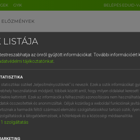
ÉGEK
GYIK
BELÉPÉS EDUID-V
ELŐZMÉNYEK
 LISTÁJA
és testreszabhatja az önről gyűjtött információkat.
További információért k
HU
DE
CN
FR
ES
IT
NL
RU
GR
adatvédelmi tájékoztatónkat
.
ARDT SÁNDOR, OLÁH TIBOR
1
2
3
4
5
6
7
8
9
cia−magyar nagyszótár
TATISZTIKA
q
w
e
r
t
z
u
i
 statisztikai sütiket „teljesítménysütiknek” is nevezik. Ezek a sütik információkat gy
ebhely használatának módjáról, többek között arról, hogy milyen oldalakat keresett 
a
s
d
f
g
h
j
k
l
é
inkekre kattintott. Ezek az információk a felhasználó azonosítására nem használható
datok összesítettek és anonimizáltak. Céljuk kizárólag a weboldal funkcióinak javít
í
y
x
c
v
b
n
m
,
.
artoznak a harmadik féltől származó elemzési szolgáltatásokhoz tartozó sütik; ilye
zolgáltatások a látogatóelemzések, a hőtérképek és a közösségi médiaanalitika.
VAN ELŐFIZETÉSED?
NINCS ELŐFIZETÉSED
1
szolgáltatás
előfizetésem a teljes szócikk
Nincs regisztrációm és előfiz
megtekintéséhez.
A szótár 2 órás, díjmente
MARKETING