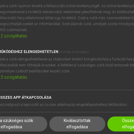
próbaverziójának elindítás
zek a sütik nyomon követik a felhasználó online tevékenységét. Az online tevékeny
BELÉPÉS
regisztrálok és
belépek
.
egismerésével a hirdetők relevánsabb reklámokat jeleníthetnek meg, és korlátozhat
elhasználó hány alkalommal láthat egy hirdetést. Ezek a sütik más szervezetekkel és
egoszthatják ezeket az információkat. Ezek állandó sütik, amelyek szinte mindig 
REGISZTRÁCIÓ
éltől származnak.
2
szolgáltatás
ŰKÖDÉSHEZ ELENGEDHETETLEN
(mindig szükséges)
zek a sütik elengedhetetlenek az oldalunkon történő böngészéshez,a funkciók hasz
elhasználók nem tilthatják le azokat. A feltétlenül szükséges sütik közé tartoznak t
zemélyre szabott beállításokat kezelő sütik.
3
szolgáltatás
SSZES APP ÁTKAPCSOLÁSA
HASZNÁLÓKNAK
SÚGÓ
asználja ezt a kapcsolót az összes alkalmazás engedélyezéséhez/letiltásához.
K
RÓLUNK
NTÉZMÉNYEKNEK
ELÉRHETŐSÉG
a szükséges sütik
Kiválasztottak
Összes
MEGOLDÁSOK
SÜTI BEÁLLÍTÁSOK
elfogadása
elfogadása
elfog