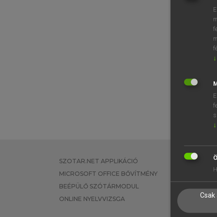
E
m
f
m
f
↓
M
E
f
s
↓
Ö
SZOTAR.NET APPLIKÁCIÓ
EGYÉNI FEL
H
MICROSOFT OFFICE BŐVÍTMÉNY
TANULÓKNA
BEÉPÜLŐ SZÓTÁRMODUL
OKTATÁSI I
Csak 
ONLINE NYELVVIZSGA
VÁLLALATI 