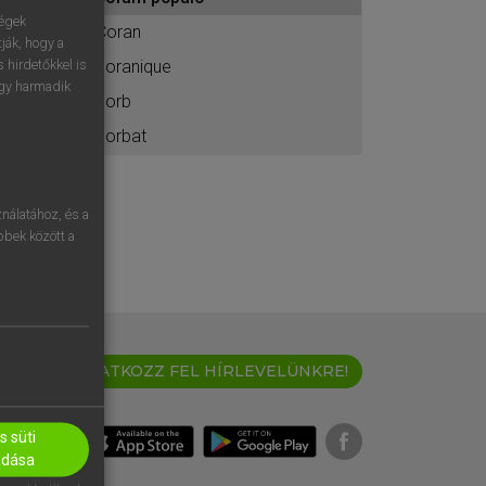
ához
ségek
Coran
ják, hogy a
coranique
 hirdetőkkel is
egy harmadik
corb
corbat
nálatához, és a
öbbek között a
IRATKOZZ FEL HÍRLEVELÜNKRE!
 süti
adása