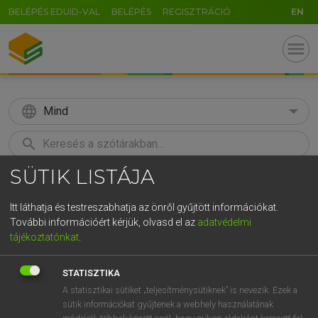
BELÉPÉS EDUID-VAL
BELÉPÉS
REGISZTRÁCIÓ
EN
menu
language
Mind
search
SÜTIK LISTÁJA
GR
KERESÉS
5
6
7
8
9
ö
ü
ó
Itt láthatja és testreszabhatja az önről gyűjtött információkat.
További információért kérjük, olvasd el az
adatvédelmi
r
t
z
u
i
o
p
ő
ú
ECKHARDT SÁNDOR, OLÁH TIBOR
tájékoztatónkat
.
Francia−magyar nagyszótár
g
h
j
k
l
é
á
ű
Ω
STATISZTIKA
v
b
n
m
,
.
-
AltGr
A statisztikai sütiket „teljesítménysütiknek” is nevezik. Ezek a
sütik információkat gyűjtenek a webhely használatának