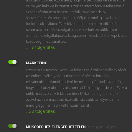
módjáról, többek között arról, hogy milyen oldalakat keresett fel
és milyen linkekre kattintott. Ezek az információk a felhasználó
VAN ELŐFIZETÉSED?
azonosítására nem használhatóak, mivel az adatok
összesítettek és anonimizáltak. Céljuk kizárólag a weboldal
Van előfizetésem a teljes szócikk megtekintéséhez.
funkcióinak javítása. Ezek közé tartoznak a harmadik féltől
származó elemzési szolgáltatásokhoz tartozó sütik; ilyen
BELÉPÉS
elemzési szolgáltatások a látogatóelemzések, a hőtérképek és a
közösségi médiaanalitika.
↓
1
szolgáltatás
MARKETING
Ezek a sütik nyomon követik a felhasználó online tevékenységét.
Az online tevékenységek megismerésével a hirdetők
NINCS ELŐFIZETÉSED?
relevánsabb reklámokat jeleníthetnek meg, és korlátozhatják,
Nincs regisztrációm és előfizetésem. A szótár 2 órás,
hogy a felhasználó hány alkalommal láthat egy hirdetést. Ezek a
díjmentes próbaverziójának elindításához regisztrálok és
sütik más szervezetekkel és hirdetőkkel is megoszthatják
belépek
.
ezeket az információkat. Ezek állandó sütik, amelyek szinte
mindig egy harmadik féltől származnak.
↓
2
szolgáltatás
REGISZTRÁCIÓ
MŰKÖDÉSHEZ ELENGEDHETETLEN
(mindig szükséges)