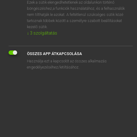
Ezek a sütik elengedhetetlenek az oldalunkon történő
böngészéshez,a funkciók használatához, és a felhasználók
nem tilthatják le azokat. A feltétlenül szükséges sütik közé
Eckhardt Sándor, Oláh Tibor
tartoznak többek között a személyre szabott beállításokat
FRANCIA−MAGYAR NAGYSZÓTÁR
kezelő sütik.
↓
3
szolgáltatás
Kapcsolódó anyagok
climatérique
ÖSSZES APP ÁTKAPCSOLÁSA
climatique
Használja ezt a kapcsolót az összes alkalmazás
climatisation
engedélyezéséhez/letiltásához.
climatiser
climatiseur
climatologie
climatologique
climatologiquement
climatologue