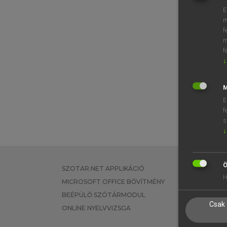
E
m
f
m
f
↓
M
E
f
s
↓
Ö
SZOTAR.NET APPLIKÁCIÓ
EGYÉNI FEL
H
MICROSOFT OFFICE BŐVÍTMÉNY
TANULÓKNA
BEÉPÜLŐ SZÓTÁRMODUL
OKTATÁSI I
Csak 
ONLINE NYELVVIZSGA
VÁLLALATI 