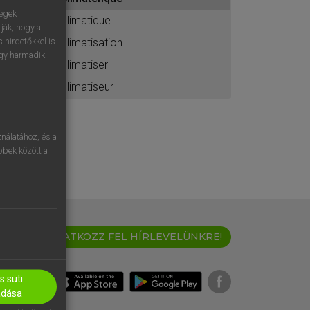
ához
ségek
climatique
ják, hogy a
climatisation
 hirdetőkkel is
egy harmadik
climatiser
climatiseur
nálatához, és a
öbbek között a
IRATKOZZ FEL HÍRLEVELÜNKRE!
 süti
adása