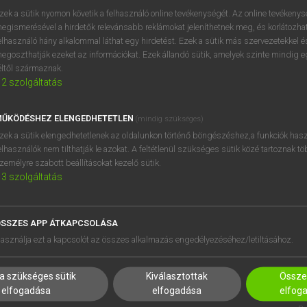
próbaverziójának elindítás
zek a sütik nyomon követik a felhasználó online tevékenységét. Az online tevékeny
BELÉPÉS
regisztrálok és
belépek
.
egismerésével a hirdetők relevánsabb reklámokat jeleníthetnek meg, és korlátozhat
elhasználó hány alkalommal láthat egy hirdetést. Ezek a sütik más szervezetekkel és
egoszthatják ezeket az információkat. Ezek állandó sütik, amelyek szinte mindig 
REGISZTRÁCIÓ
éltől származnak.
2
szolgáltatás
ŰKÖDÉSHEZ ELENGEDHETETLEN
(mindig szükséges)
zek a sütik elengedhetetlenek az oldalunkon történő böngészéshez,a funkciók hasz
elhasználók nem tilthatják le azokat. A feltétlenül szükséges sütik közé tartoznak t
zemélyre szabott beállításokat kezelő sütik.
3
szolgáltatás
SSZES APP ÁTKAPCSOLÁSA
HASZNÁLÓKNAK
SÚGÓ
asználja ezt a kapcsolót az összes alkalmazás engedélyezéséhez/letiltásához.
K
RÓLUNK
NTÉZMÉNYEKNEK
ELÉRHETŐSÉG
a szükséges sütik
Kiválasztottak
Összes
MEGOLDÁSOK
SÜTI BEÁLLÍTÁSOK
elfogadása
elfogadása
elfog