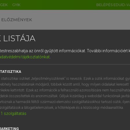
ÉGEK
GYIK
BELÉPÉS EDUID-V
ELŐZMÉNYEK
 LISTÁJA
és testreszabhatja az önről gyűjtött információkat.
További információért k
HU
DE
CN
FR
ES
IT
NL
RU
GR
adatvédelmi tájékoztatónkat
.
ARDT SÁNDOR, OLÁH TIBOR
1
2
3
4
5
6
7
8
9
cia−magyar nagyszótár
TATISZTIKA
q
w
e
r
t
z
u
i
 statisztikai sütiket „teljesítménysütiknek” is nevezik. Ezek a sütik információkat gy
ebhely használatának módjáról, többek között arról, hogy milyen oldalakat keresett 
a
s
d
f
g
h
j
k
l
é
inkekre kattintott. Ezek az információk a felhasználó azonosítására nem használható
datok összesítettek és anonimizáltak. Céljuk kizárólag a weboldal funkcióinak javít
í
y
x
c
v
b
n
m
,
.
artoznak a harmadik féltől származó elemzési szolgáltatásokhoz tartozó sütik; ilye
zolgáltatások a látogatóelemzések, a hőtérképek és a közösségi médiaanalitika.
VAN ELŐFIZETÉSED?
NINCS ELŐFIZETÉSED
1
szolgáltatás
előfizetésem a teljes szócikk
Nincs regisztrációm és előfiz
megtekintéséhez.
A szótár 2 órás, díjmente
MARKETING