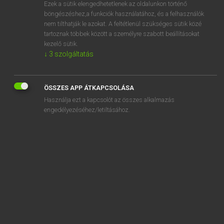
Ezek a sütik elengedhetetlenek az oldalunkon történő
böngészéshez,a funkciók használatához, és a felhasználók
nem tilthatják le azokat. A feltétlenül szükséges sütik közé
Eckhardt Sándor, Oláh Tibor
tartoznak többek között a személyre szabott beállításokat
FRANCIA−MAGYAR NAGYSZÓTÁR
kezelő sütik.
↓
3
szolgáltatás
Kapcsolódó anyagok
climagramme
ÖSSZES APP ÁTKAPCSOLÁSA
climat
Használja ezt a kapcsolót az összes alkalmazás
climatère
engedélyezéséhez/letiltásához.
climatérique
climatique
climatisation
climatiser
climatiseur
climatologie