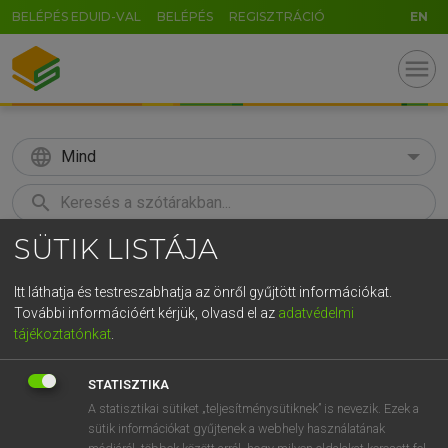
BELÉPÉS EDUID-VAL
BELÉPÉS
REGISZTRÁCIÓ
EN
menu
language
Mind
search
SÜTIK LISTÁJA
GR
KERESÉS
5
6
7
8
9
ö
ü
ó
Itt láthatja és testreszabhatja az önről gyűjtött információkat.
További információért kérjük, olvasd el az
adatvédelmi
r
t
z
u
i
o
p
ő
ú
ECKHARDT SÁNDOR, OLÁH TIBOR
tájékoztatónkat
.
Francia−magyar nagyszótár
g
h
j
k
l
é
á
ű
Ω
STATISZTIKA
v
b
n
m
,
.
-
AltGr
A statisztikai sütiket „teljesítménysütiknek” is nevezik. Ezek a
sütik információkat gyűjtenek a webhely használatának