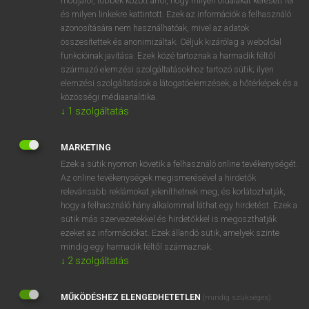
módjáról, többek között arról, hogy milyen oldalakat keresett fel
és milyen linkekre kattintott. Ezek az információk a felhasználó
VAN ELŐFIZETÉSED?
azonosítására nem használhatóak, mivel az adatok
összesítettek és anonimizáltak. Céljuk kizárólag a weboldal
Van előfizetésem a teljes szócikk megtekintéséhez.
funkcióinak javítása. Ezek közé tartoznak a harmadik féltől
származó elemzési szolgáltatásokhoz tartozó sütik; ilyen
BELÉPÉS
elemzési szolgáltatások a látogatóelemzések, a hőtérképek és a
közösségi médiaanalitika.
↓
1
szolgáltatás
MARKETING
Ezek a sütik nyomon követik a felhasználó online tevékenységét.
Az online tevékenységek megismerésével a hirdetők
NINCS ELŐFIZETÉSED?
relevánsabb reklámokat jeleníthetnek meg, és korlátozhatják,
Nincs regisztrációm és előfizetésem. A szótár 2 órás,
hogy a felhasználó hány alkalommal láthat egy hirdetést. Ezek a
díjmentes próbaverziójának elindításához regisztrálok és
sütik más szervezetekkel és hirdetőkkel is megoszthatják
belépek
.
ezeket az információkat. Ezek állandó sütik, amelyek szinte
mindig egy harmadik féltől származnak.
↓
2
szolgáltatás
REGISZTRÁCIÓ
MŰKÖDÉSHEZ ELENGEDHETETLEN
(mindig szükséges)