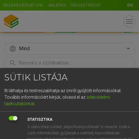
BELÉPÉS EDUID-VAL
BELÉPÉS
REGISZTRÁCIÓ
EN
menu
language
Mind
search
SÜTIK LISTÁJA
GR
KERESÉS
5
6
7
8
9
ö
ü
ó
Itt láthatja és testreszabhatja az önről gyűjtött információkat.
További információért kérjük, olvasd el az
adatvédelmi
r
t
z
u
i
o
p
ő
ú
ECKHARDT SÁNDOR, OLÁH TIBOR
tájékoztatónkat
.
Francia−magyar nagyszótár
g
h
j
k
l
é
á
ű
Ω
STATISZTIKA
v
b
n
m
,
.
-
AltGr
A statisztikai sütiket „teljesítménysütiknek” is nevezik. Ezek a
sütik információkat gyűjtenek a webhely használatának