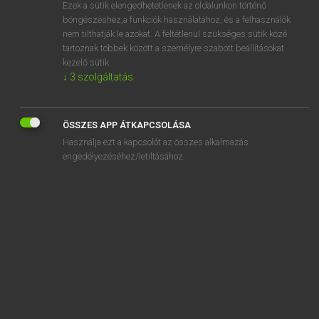
Ezek a sütik elengedhetetlenek az oldalunkon történő
böngészéshez,a funkciók használatához, és a felhasználók
nem tilthatják le azokat. A feltétlenül szükséges sütik közé
Eckhardt Sándor, Oláh Tibor
tartoznak többek között a személyre szabott beállításokat
FRANCIA−MAGYAR NAGYSZÓTÁR
kezelő sütik.
↓
3
szolgáltatás
Kapcsolódó anyagok
circulatoire
ÖSSZES APP ÁTKAPCSOLÁSA
circuler
Használja ezt a kapcsolót az összes alkalmazás
circum
engedélyezéséhez/letiltásához.
circumafricain
circumaxile
circumboréal
circumduction
circumfusa
circumhorizontal