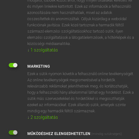
módjáról, többek között arról, hogy milyen oldalakat keresett fel
és milyen linkekre kattintott. Ezek az információk a felhasználó
VAN ELŐFIZETÉSED?
azonosítására nem használhatóak, mivel az adatok
összesítettek és anonimizáltak. Céljuk kizárólag a weboldal
Van előfizetésem a teljes szócikk megtekintéséhez.
funkcióinak javítása. Ezek közé tartoznak a harmadik féltől
származó elemzési szolgáltatásokhoz tartozó sütik; ilyen
BELÉPÉS
elemzési szolgáltatások a látogatóelemzések, a hőtérképek és a
közösségi médiaanalitika.
↓
1
szolgáltatás
MARKETING
Ezek a sütik nyomon követik a felhasználó online tevékenységét.
Az online tevékenységek megismerésével a hirdetők
NINCS ELŐFIZETÉSED?
relevánsabb reklámokat jeleníthetnek meg, és korlátozhatják,
Nincs regisztrációm és előfizetésem. A szótár 2 órás,
hogy a felhasználó hány alkalommal láthat egy hirdetést. Ezek a
díjmentes próbaverziójának elindításához regisztrálok és
sütik más szervezetekkel és hirdetőkkel is megoszthatják
belépek
.
ezeket az információkat. Ezek állandó sütik, amelyek szinte
mindig egy harmadik féltől származnak.
↓
2
szolgáltatás
REGISZTRÁCIÓ
MŰKÖDÉSHEZ ELENGEDHETETLEN
(mindig szükséges)