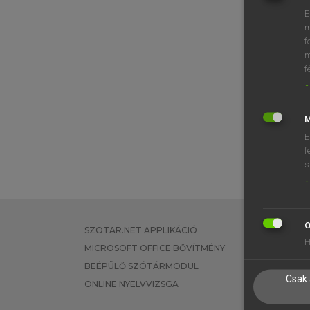
E
m
f
m
f
↓
M
E
f
s
↓
Ö
SZOTAR.NET APPLIKÁCIÓ
EGYÉNI FEL
H
MICROSOFT OFFICE BŐVÍTMÉNY
TANULÓKNA
BEÉPÜLŐ SZÓTÁRMODUL
OKTATÁSI I
Csak 
ONLINE NYELVVIZSGA
VÁLLALATI 