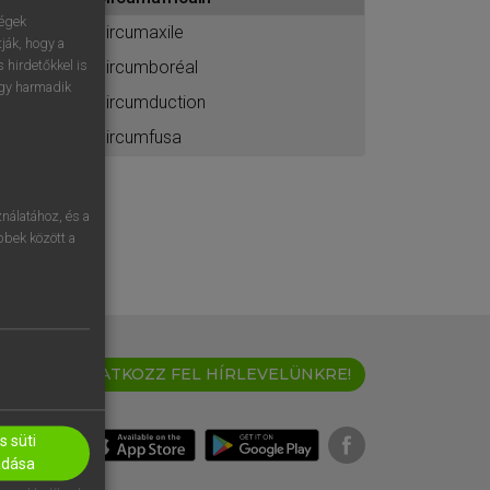
ához
ségek
circumaxile
ják, hogy a
circumboréal
 hirdetőkkel is
egy harmadik
circumduction
circumfusa
nálatához, és a
öbbek között a
IRATKOZZ FEL HÍRLEVELÜNKRE!
 süti
adása