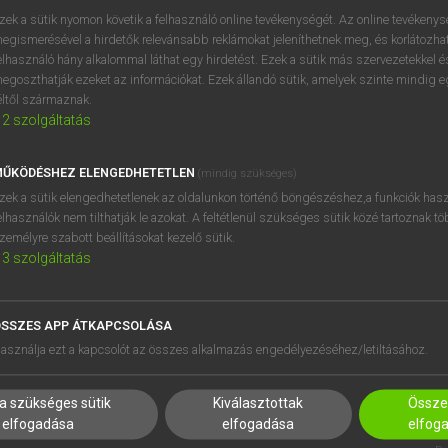
próbaverziójának elindítás
zek a sütik nyomon követik a felhasználó online tevékenységét. Az online tevékeny
BELÉPÉS
regisztrálok és
belépek
.
egismerésével a hirdetők relevánsabb reklámokat jeleníthetnek meg, és korlátozhat
elhasználó hány alkalommal láthat egy hirdetést. Ezek a sütik más szervezetekkel és
egoszthatják ezeket az információkat. Ezek állandó sütik, amelyek szinte mindig 
REGISZTRÁCIÓ
éltől származnak.
2
szolgáltatás
ŰKÖDÉSHEZ ELENGEDHETETLEN
(mindig szükséges)
zek a sütik elengedhetetlenek az oldalunkon történő böngészéshez,a funkciók hasz
elhasználók nem tilthatják le azokat. A feltétlenül szükséges sütik közé tartoznak t
zemélyre szabott beállításokat kezelő sütik.
3
szolgáltatás
SSZES APP ÁTKAPCSOLÁSA
HASZNÁLÓKNAK
SÚGÓ
asználja ezt a kapcsolót az összes alkalmazás engedélyezéséhez/letiltásához.
K
RÓLUNK
NTÉZMÉNYEKNEK
ELÉRHETŐSÉG
a szükséges sütik
Kiválasztottak
Összes
MEGOLDÁSOK
SÜTI BEÁLLÍTÁSOK
elfogadása
elfogadása
elfog