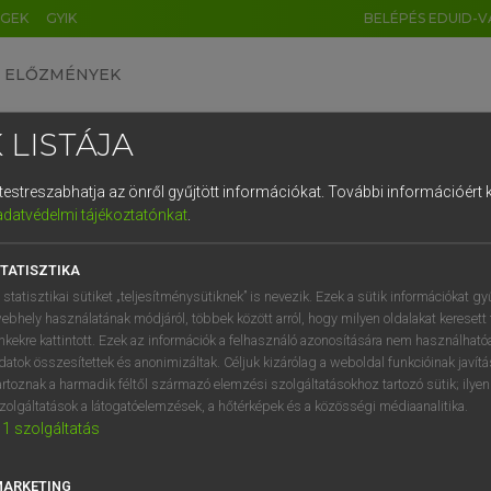
ÉGEK
GYIK
BELÉPÉS EDUID-V
ELŐZMÉNYEK
 LISTÁJA
és testreszabhatja az önről gyűjtött információkat.
További információért k
HU
DE
CN
FR
ES
IT
NL
RU
GR
adatvédelmi tájékoztatónkat
.
ARDT SÁNDOR, OLÁH TIBOR
1
2
3
4
5
6
7
8
9
cia−magyar nagyszótár
TATISZTIKA
q
w
e
r
t
z
u
i
 statisztikai sütiket „teljesítménysütiknek” is nevezik. Ezek a sütik információkat gy
ebhely használatának módjáról, többek között arról, hogy milyen oldalakat keresett 
a
s
d
f
g
h
j
k
l
é
inkekre kattintott. Ezek az információk a felhasználó azonosítására nem használható
datok összesítettek és anonimizáltak. Céljuk kizárólag a weboldal funkcióinak javít
í
y
x
c
v
b
n
m
,
.
artoznak a harmadik féltől származó elemzési szolgáltatásokhoz tartozó sütik; ilye
zolgáltatások a látogatóelemzések, a hőtérképek és a közösségi médiaanalitika.
VAN ELŐFIZETÉSED?
NINCS ELŐFIZETÉSED
1
szolgáltatás
előfizetésem a teljes szócikk
Nincs regisztrációm és előfiz
megtekintéséhez.
A szótár 2 órás, díjmente
MARKETING